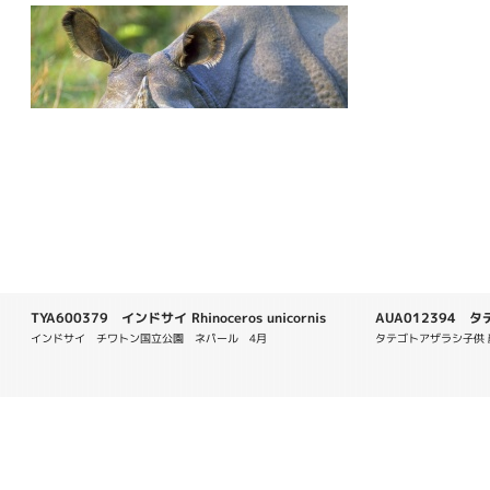
TYA600379 インドサイ Rhinoceros unicornis
AUA012394 タ
groenlandica
インドサイ　チワトン国立公園　ネパール　4月
タテゴトアザラシ子供 