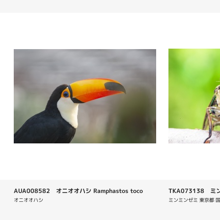
AUA008582 オニオオハシ Ramphastos toco
TKA073138 ミン
maculaticollis
オニオオハシ
ミンミンゼミ 東京都 国