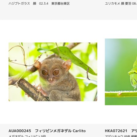
macrorhynchos
ハジブトガラス　顔　02.3.4　東京都台東区
ユリカモメ 顔 夏羽 08.
AUA000245 フィリピンメガネザル Carlito
HKA072621 アゲハ
syrichta
メガネザル フィリピン 9月
アゲハチョウ 幼虫 終