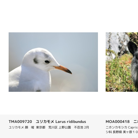
TMA009720 ユリカモメ Larus ridibundus
MOA000418 ニホン
ユリカモメ 顔　嘴  東京都　荒川区 上野公園　不忍池 2月
ニホンカモシカ Capric
シ科 長野県 美ヶ原１