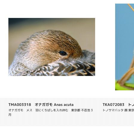
TMA003318 オナガガモ Anas acuta
TKA072083 トノサ
オナガガモ　メス　羽にくちばしを入れ休む　東京都 不忍池 3
トノサマバッタ 顔 東
月 