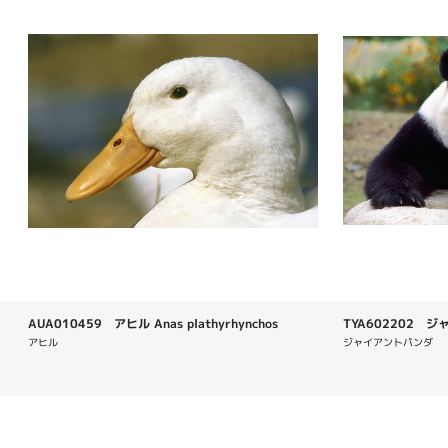
AUA010459 アヒル Anas plathyrhynchos
TYA602202 ジャ
melanoleuca
アヒル
ジャイアントパンダ　