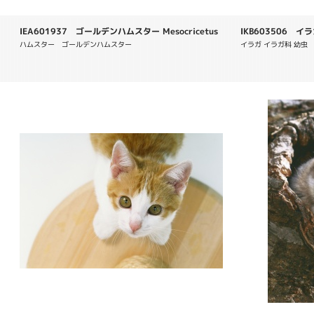
IEA601937 ゴールデンハムスター Mesocricetus
IKB603506 イラガ
auratus
ハムスター　ゴールデンハムスター
イラガ イラガ科 幼虫