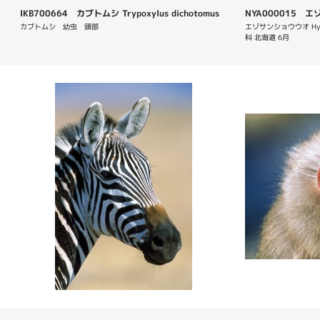
IKB700664 カブトムシ Trypoxylus dichotomus
NYA000015 エ
retardatus
カブトムシ　幼虫　頭部
エゾサンショウウオ Hyno
科 北海道 6月