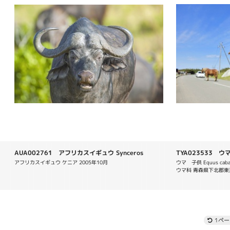
AUA002761 アフリカスイギュウ Synceros
TYA023533 ウマ E
caffer
アフリカスイギュウ ケニア 2005年10月
ウマ　子供 Equus c
ウマ科 青森県下北郡東通