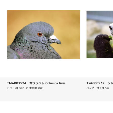
TMA003524 カワラバト Columba livia
TYA600937 ジャ
melanoleuca
ドバト 顔  08.1.31 東京都 清澄
パンダ　笹を食べる　