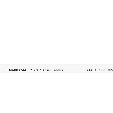
TMA003244 ヒシクイ Anser fabalis
YTA015399 ホタ
yessoensis
ヒシクイ　顔　　　2006年10月25日　　東京都
ホタテガイ　外とう眼