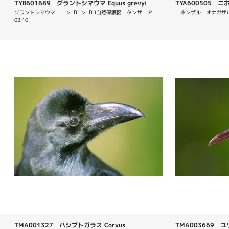
TYB601689 グラントシマウマ Equus grevyi
TYA600505 ニホン
グラントシマウマ　　ンゴロンゴロ自然保護区　タンザニア　
ニホンザル　オナガザ
02.10
TMA001327 ハシブトガラス Corvus
TMA003669 ユリカ