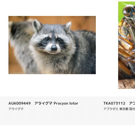
AUA009449 アライグマ Procyon lotor
TKA073112 アブラ
nigrofuscata
アライグマ
アブラゼミ 東京都 国分