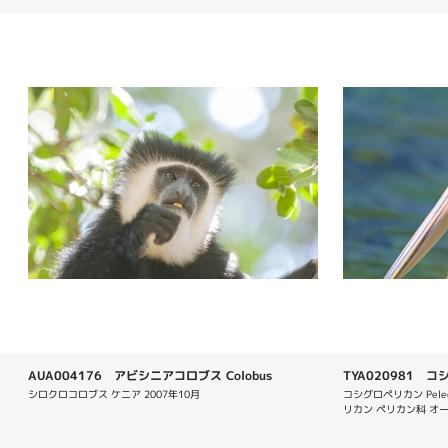
AUA004176 アビシニアコロブス Colobus
TYA020981 コシ
guereza
conspicillatus
シロクロコロブス ケニア 2007年10月
コシグロペリカン Peleca
リカン ペリカン科 オ