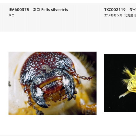
IEA600375 ネコ Felis silvestris
TKC002119 タイ
ネコ
エゾモモンガ  北海道 音