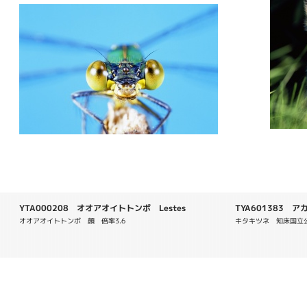
YTA000208 オオアオイトトンボ Lestes
TYA601383 アカギ
temporalis
オオアオイトトンボ　顔　倍率3.6
キタキツネ　知床国立