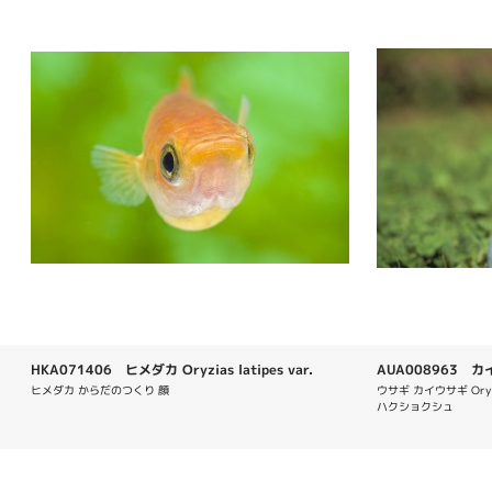
HKA071406 ヒメダカ Oryzias latipes var.
AUA008963 カイウ
domesticus
ヒメダカ からだのつくり 顔
ウサギ カイウサギ Orycto
ハクショクシュ