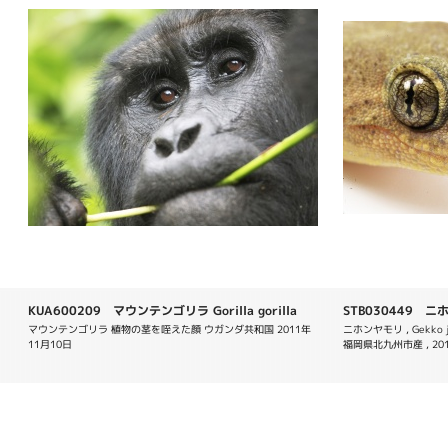
KUA600209 マウンテンゴリラ Gorilla gorilla
STB030449 ニホン
beringei
マウンテンゴリラ 植物の茎を咥えた顔 ウガンダ共和国 2011年
ニホンヤモリ , Gekko j
11月10日
福岡県北九州市産 , 2012