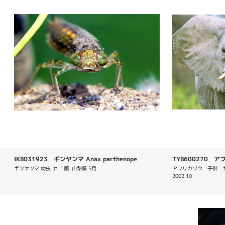
IKB031923 ギンヤンマ Anax parthenope
TYB600270 アフリ
ギンヤンマ 幼虫 ヤゴ 顔  山梨県 5月
アフリカゾウ　子供　
2002.10