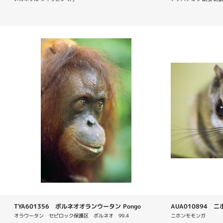
TYA601356 ボルネオオランウータン Pongo
AUA010894 ニホ
pygmaeus
オラウータン　セピロック保護区　ボルネオ　99.4
ニホンモモンガ