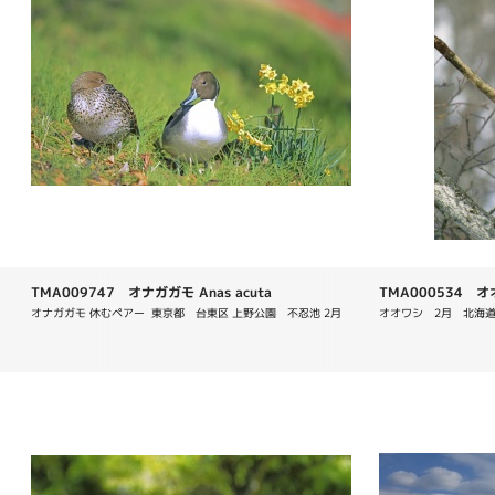
TMA009747 オナガガモ Anas acuta
TMA000534 オオワ
オナガガモ 休むペアー  東京都　台東区 上野公園　不忍池 2月
オオワシ　2月　北海