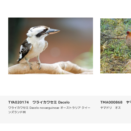
TYA020174 ワライカワセミ Dacelo
TMA000868 ヤマ
novaeguineae
soemmerringii
ワライカワセミ Dacelo novaeguineae オーストラリア クイー
ヤマドリ　オス
ンズランド州