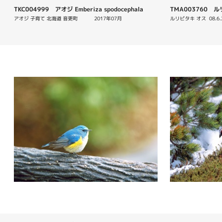
TKC004999 アオジ Emberiza spodocephala
TMA003760 ルリビ
アオジ 子育て 北海道 音更町 　　　2017年07月
ルリビタキ オス  08.6