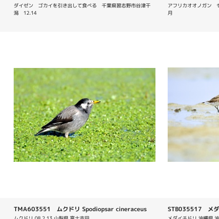
ダイゼン　ゴカイを引き出して食べる　千葉県習志野市谷津干
アフリカオオノガン　
潟　12.14
月
TMA603551 ムクドリ Spodiopsar cineraceus
STB035517 メダイ
ムクドリ 08.2.13 山梨県 富士吉田
メダイチドリ 沖縄県 沖