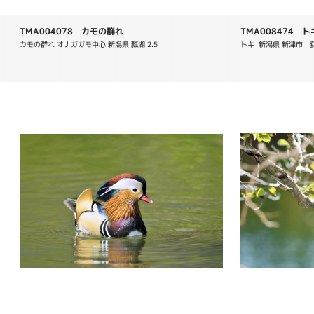
TMA004078 カモの群れ
TMA008474 トキ 
カモの群れ オナガガモ中心 新潟県 瓢湖 2.5
トキ  新潟県 新津市　