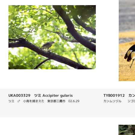
UKA003329 ツミ Accipiter gularis
TYB001912 カンム
ツミ　♂　小鳥を捕まえた　東京都三鷹市　02.6.29
カンムリヅル　　ンゴロ