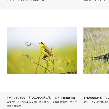
アメリカ グランドテトン国立公園
キ科 オーストラリア　V
TMA010399 キマユツメナガセキレイ Motacilla
TMA005215 マガン
flava taivana
キマユツメナガセキレイ 雄　さえずり　 北海道 紋別市　コムケ
マガン たんぼに降りる 1
原生花園 6月