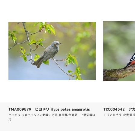
TMA009879 ヒヨドリ Hypsipetes amaurotis
TKC004542 アカゲ
ヒヨドリ ソメイヨシノの新緑に止る 東京都 台東区　上野公園 4
エゾアカゲラ  北海道 音
月