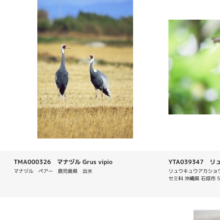
TMA000326 マナヅル Grus vipio
YTA039347 
Halcyon coromand
マナヅル　ペアー　鹿児島県　出水
リュウキュウアカショウビン  
セミ科 沖縄県 石垣市 5