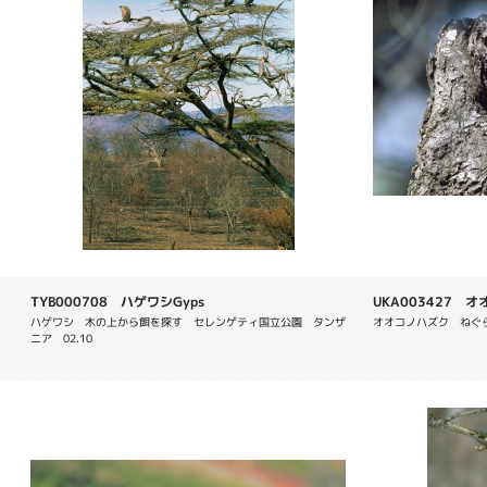
TYB000708 ハゲワシGyps
UKA003427 オオ
ハゲワシ　木の上から餌を探す　セレンゲティ国立公園　タンザ
オオコノハズク　ねぐら
ニア　02.10