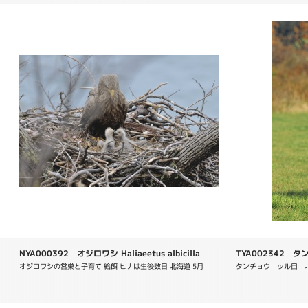
NYA000392 オジロワシ Haliaeetus albicilla
TYA002342 タンチ
オジロワシの営巣と子育て 給餌 ヒナは生後数日 北海道 5月
タンチョウ　ツル目　北