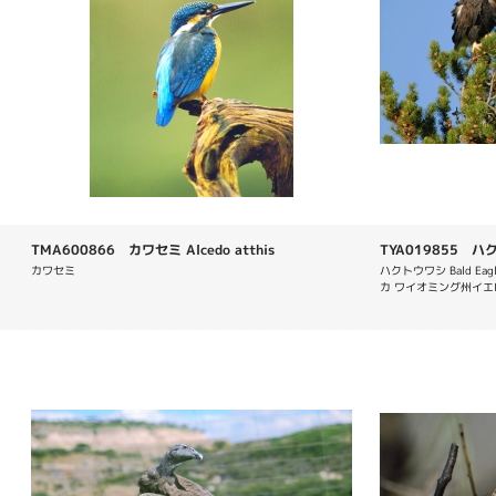
TMA600866 カワセミ Alcedo atthis
TYA019855 ハク
leucocephalus
カワセミ
ハクトウワシ Bald Eagl
カ ワイオミング州イ