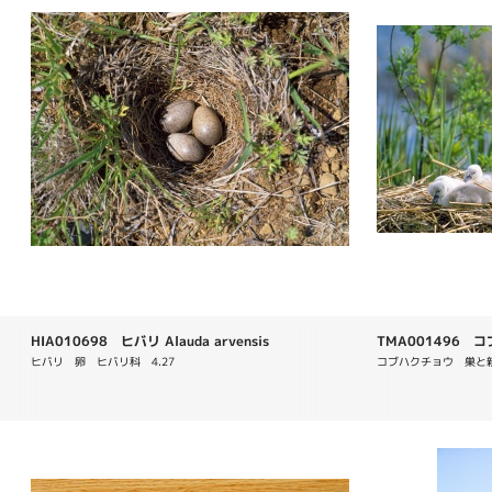
HIA010698 ヒバリ Alauda arvensis
TMA001496 コブ
ヒバリ　卵　ヒバリ科　4.27
コブハクチョウ　巣と親