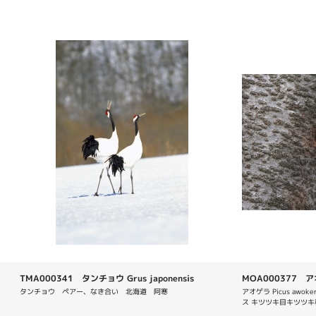
TMA000341 タンチョウ Grus japonensis
MOA000377 アオ
タンチョウ　ペアー、なき合い　北海道　阿寒
アオゲラ Picus aw
ス キツツキ目キツツキ