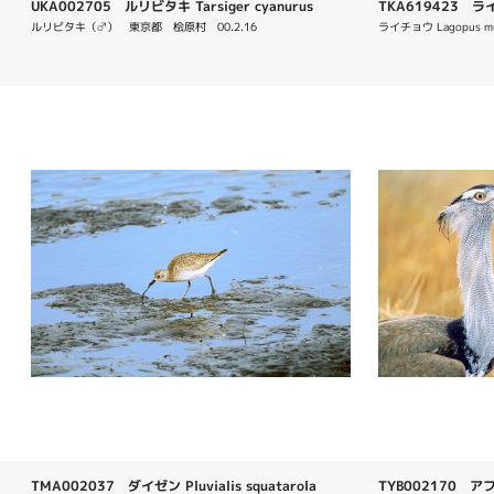
UKA002705 ルリビタキ Tarsiger cyanurus
TKA619423 ライ
ルリビタキ（♂）　東京都　桧原村　00.2.16　
ライチョウ Lagopus m
TMA002037 ダイゼン Pluvialis squatarola
TYB002170 アフ