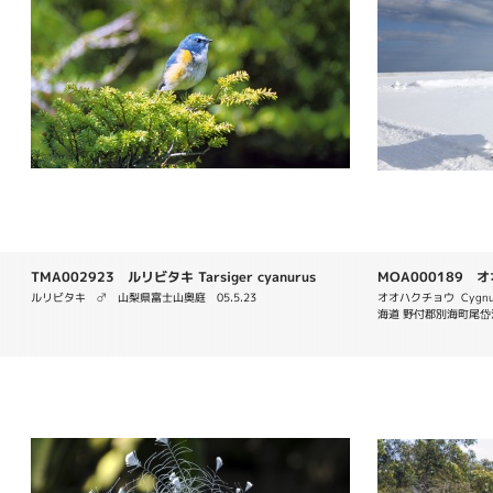
TMA002923 ルリビタキ Tarsiger cyanurus
MOA000189 オオ
ルリビタキ　♂　山梨県富士山奥庭　05.5.23
オオハクチョウ  Cygn
海道 野付郡別海町尾岱