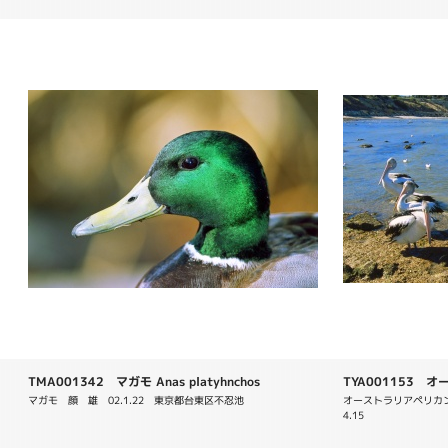
TMA001342 マガモ Anas platyhnchos
TYA001153 オ
conspicillatus
マガモ　顔　雄　02.1.22　東京都台東区不忍池
オーストラリアペリカ
4.15