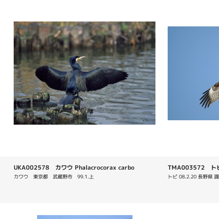
UKA002578 カワウ Phalacrocorax carbo
TMA003572 トビ 
カワウ　東京都　武蔵野市　99.1.上　
トビ 08.2.20 長野県 