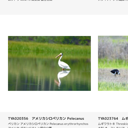
TYA020356 アメリカシロペリカン Pelecanus
TYA023764 ムギワ
erythrorhynchos
spinicollis
ペリカン アメリカシロペリカン Pelecanus erythrorhynchos 
ムギワラトキ Threskiorni