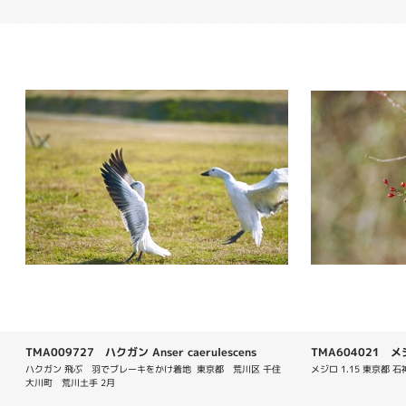
TMA009727 ハクガン Anser caerulescens
TMA604021 メジロ
ハクガン 飛ぶ　羽でブレーキをかけ着地  東京都　荒川区 千住
メジロ 1.15 東京都 石
大川町　荒川土手 2月