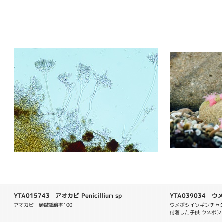
YTA015743 アオカビ Penicillium sp
YTA039034 ウ
equina
アオカビ　顕微鏡倍率100
ウメボシイソギンチャク A