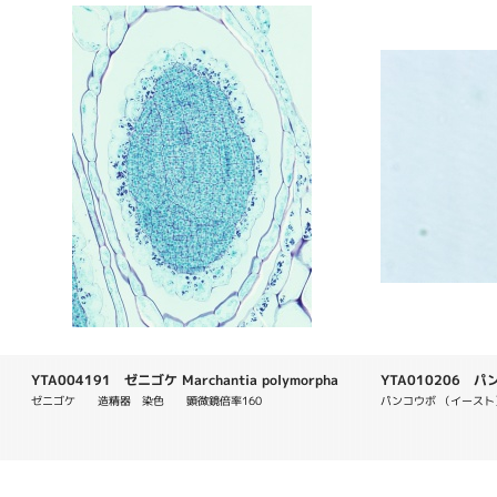
YTA004191 ゼニゴケ Marchantia polymorpha
YTA010206 パンコ
ゼニゴケ　　造精器　染色　　顕微鏡倍率160
パンコウボ （イースト）