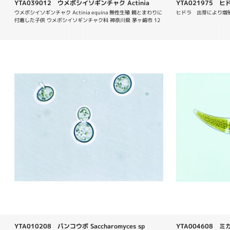
YTA039012 ウメボシイソギンチャク Actinia
YTA021975 
equina
ウメボシイソギンチャク Actinia equina 無性生殖 親とまわりに
ヒドラ　出芽により増殖
付着した子供 ウメボシイソギンチャク科 神奈川県 茅ヶ崎市 12
月 
YTA010208 パンコウボ Saccharomyces sp
YTA004608 ミカ