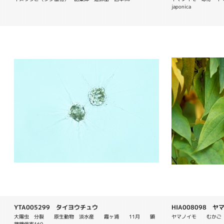
japonica
YTA005299 タイヨウチュウ
HIA008098 ヤマノ
大陽虫　分裂　　原生動物　淡水産　　霞ヶ浦　　11月　　顕
ヤマノイモ　　むかご