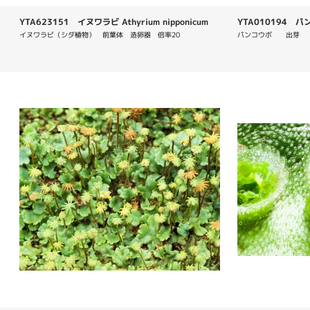
YTA623151 イヌワラビ Athyrium nipponicum
YTA010194 パンコ
イヌワラビ（シダ植物）　前葉体　造卵器　倍率20
パンコウボ　　出芽　　