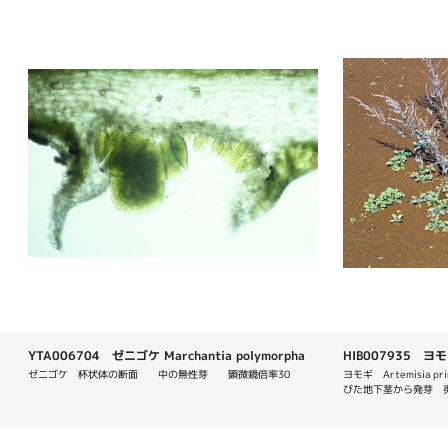
YTA006704 ゼニゴケ Marchantia polymorpha
HIB007935 ヨモギ 
ゼニゴケ　杯状体の断面　　中の無性芽　　顕微鏡倍率30
ヨモギ　Artemisia
びた地下茎から発芽　夷隅