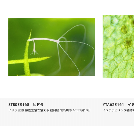
STB033168 ヒドラ
YTA623161 イヌワ
ヒドラ 出芽 無性生殖で殖える 福岡県 北九州市 16年1月18日
イヌワラビ（シダ植物）