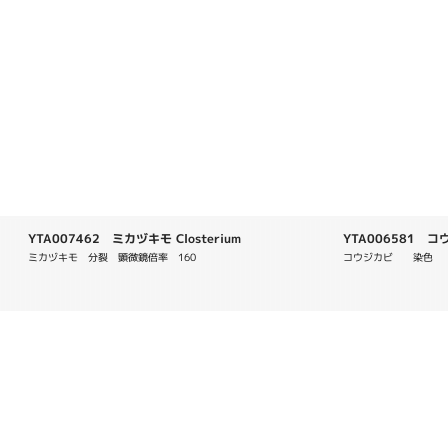
YTA007462 ミカヅキモ Closterium
YTA006581 コウジ
ミカヅキモ　分裂　顕微鏡倍率　160
コウジカビ　　染色　　