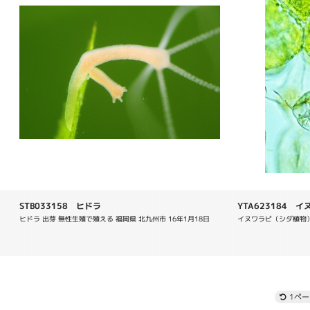
STB033158 ヒドラ
YTA623184 イヌワ
ヒドラ 出芽 無性生殖で殖える 福岡県 北九州市 16年1月18日
イヌワラビ（シダ植物