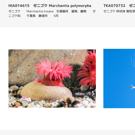
HIA014615 ゼニゴケ Marchantia polymorpha
TKA070732 ゼニゴ
ゼニゴケ　　Marchantia tosana　生殖器床　雄株、雌株　　ゼ
ゼニゴケ 杯状体 無性芽
ニゴケ科　　千葉県　勝浦市　　5月