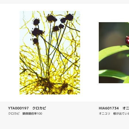
YTA000197 クロカビ
HIA601734 オニユリ
クロカビ　顕微鏡倍率100　
オニユリ　根が出てい