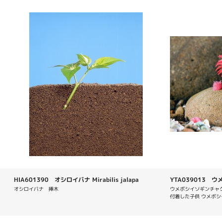
HIA601390 オシロイバナ Mirabilis jalapa
YTA039013 ウ
equina
オシロイバナ　挿木　
ウメボシイソギンチャク A
付着した子供 ウメボシ
月 