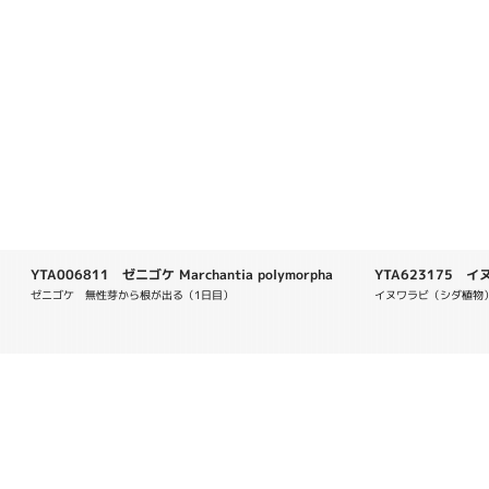
YTA006811 ゼニゴケ Marchantia polymorpha
YTA623175 イヌワ
ゼニゴケ　無性芽から根が出る（1日目）
イヌワラビ（シダ植物