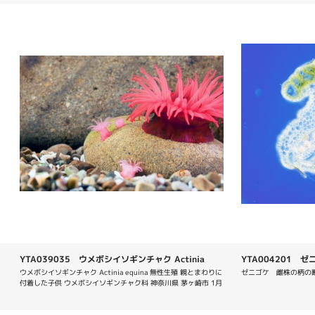
YTA039035 ウメボシイソギンチャク Actinia
YTA004201 ゼニゴ
equina
ウメボシイソギンチャク Actinia equina 無性生殖 親とまわりに
ゼニゴケ　雌株の柄の
付着した子供 ウメボシイソギンチャク科 神奈川県 茅ヶ崎市 1月 