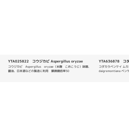
YTA025822 コウジカビ Aspergillus oryzae
YTA636878 コ
daigremontiana
コウジカビ　Aspergillus　oryzae（米麹　こめこうじ）味噌、
コダカラベンケイ ムカゴを
醤油、日本酒などの製造に利用　顕微鏡倍率50
daigremontiana