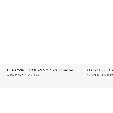
HIB637596 コダカラベンケイソウ Kalanchoe
YTA623188 イヌワ
daigremontiana
コダカラベンケイソウ 不定芽
イヌワラビ（シダ植物