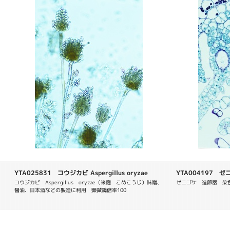
YTA025831 コウジカビ Aspergillus oryzae
YTA004197 ゼニゴ
コウジカビ　Aspergillus　oryzae（米麹　こめこうじ）味噌、
ゼニゴケ　造卵器　染色
醤油、日本酒などの製造に利用　顕微鏡倍率100