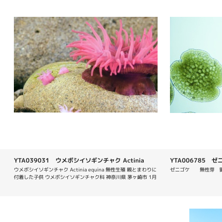
YTA039031 ウメボシイソギンチャク Actinia
YTA006785 ゼニゴ
equina
ウメボシイソギンチャク Actinia equina 無性生殖 親とまわりに
ゼニゴケ　　無性芽　顕
付着した子供 ウメボシイソギンチャク科 神奈川県 茅ヶ崎市 1月 