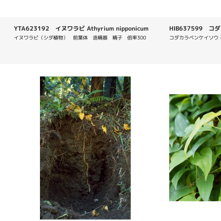
YTA623192 イヌワラビ Athyrium nipponicum
HIB637599 コ
daigremontiana
イヌワラビ（シダ植物）　前葉体　造精器　精子　倍率300
コダカラベンケイソウ 