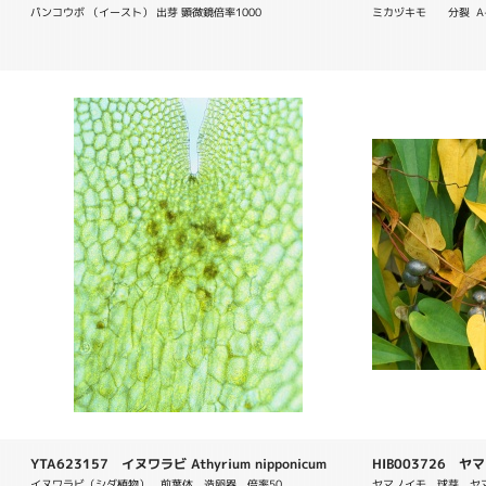
パンコウボ （イースト） 出芽 顕微鏡倍率1000
ミカヅキモ　　分裂  A
YTA623157 イヌワラビ Athyrium nipponicum
HIB003726 ヤマノ
イヌワラビ（シダ植物）　前葉体　造卵器　倍率50
ヤマノイモ　球芽　ヤマノイ