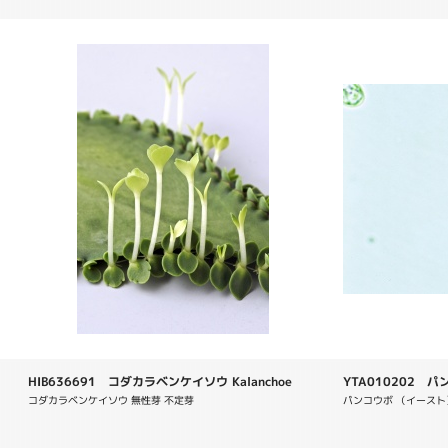
HIB636691 コダカラベンケイソウ Kalanchoe
YTA010202 パンコ
daigremontiana
コダカラベンケイソウ 無性芽 不定芽
パンコウボ （イースト）