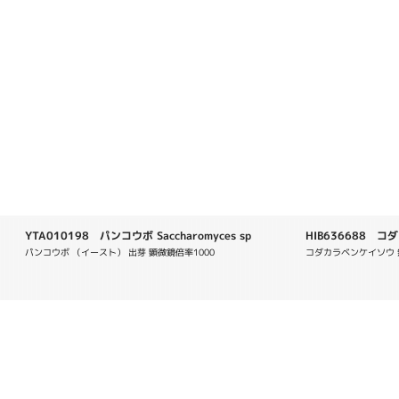
YTA010198 パンコウボ Saccharomyces sp
HIB636688 コ
daigremontiana
パンコウボ （イースト） 出芽 顕微鏡倍率1000
コダカラベンケイソウ 