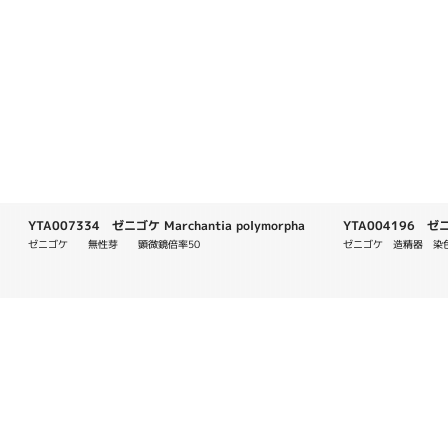
YTA007334 ゼニゴケ Marchantia polymorpha
YTA004196 ゼニゴ
ゼニゴケ　　無性芽　　顕微鏡倍率50
ゼニゴケ　造精器　染