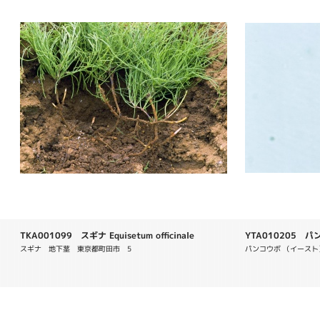
TKA001099 スギナ Equisetum officinale
YTA010205 パンコ
スギナ　地下茎　東京都町田市　5
パンコウボ （イースト）