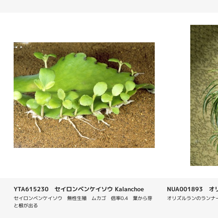
YTA615230 セイロンベンケイソウ Kalanchoe
NUA001893 オリ
pinnata
comosum
セイロンベンケイソウ　無性生殖　ムカゴ　倍率0.4　葉から芽
オリズルランのランナー　C
と根が出る