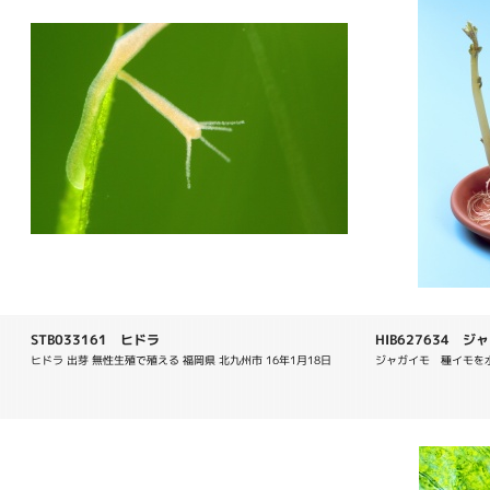
STB033161 ヒドラ
HIB627634 ジャガ
ヒドラ 出芽 無性生殖で殖える 福岡県 北九州市 16年1月18日
ジャガイモ　種イモを水