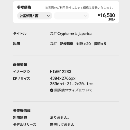
参考価格
※実際のご利用条件によって価格は変動いたします。
16,500
出版物/書
¥
（税込）
籍・新聞・雑
誌
タイトル
スギ Cryptomeria japonica
説明
スギ 乾燥花粉 対物ｘ20 接眼ｘ5
画像情報
HIA012233
イメージID
4304
x
2766
px
DPI/サイズ
350dpi
:
31.2
x
20.1
cm
顕微鏡のサイズについて
著作権情報
利用制限
ありません。
モデルリリース
所得してません