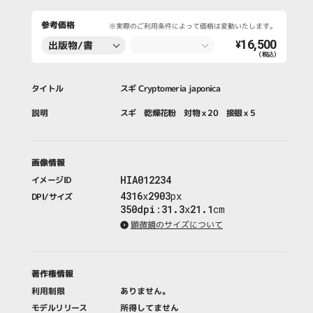
参考価格
※実際のご利用条件によって価格は変動いたします。
16,500
出版物/書
¥
（税込）
籍・新聞・雑
誌
タイトル
スギ Cryptomeria japonica
説明
スギ 乾燥花粉 対物ｘ20 接眼ｘ5
画像情報
HIA012234
イメージID
4316
x
2903
px
DPI/サイズ
350dpi
:
31.3
x
21.1
cm
顕微鏡のサイズについて
著作権情報
利用制限
ありません。
モデルリリース
所得してません