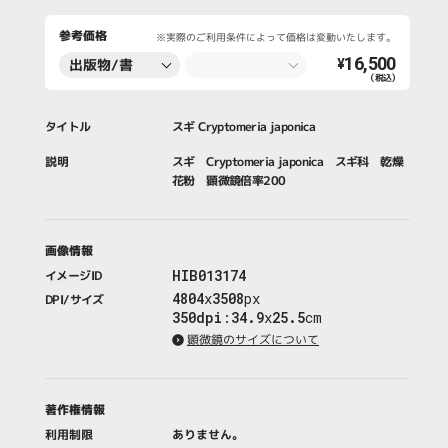
参考価格
※実際のご利用条件によって価格は変動いたします。
16,500
出版物/書
¥
（税込）
籍・新聞・雑
誌
タイトル
スギ Cryptomeria japonica
説明
スギ Cryptomeria japonica スギ科 乾燥
花粉 顕微鏡倍率200
画像情報
HIB013174
イメージID
4804
x
3508
px
DPI/サイズ
350dpi
:
34.9
x
25.5
cm
顕微鏡のサイズについて
著作権情報
利用制限
ありません。