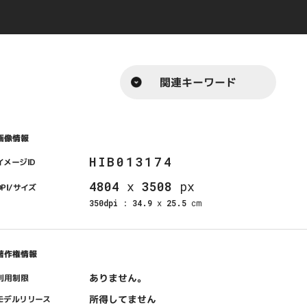
関連キーワード
画像情報
HIB013174
イメージID
4804
x
3508
px
DPI/サイズ
350dpi
:
34.9
x
25.5
cm
著作権情報
ありません。
利用制限
所得してません
モデルリリース