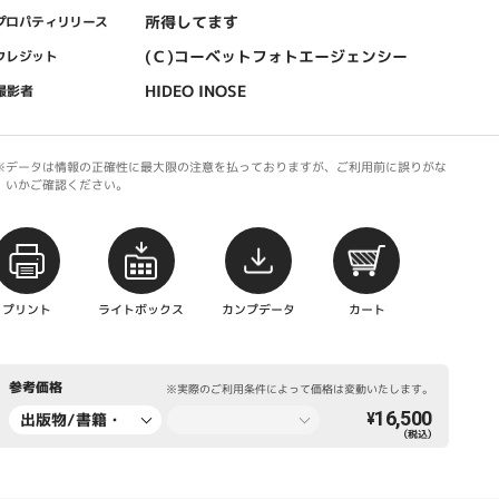
所得してます
プロパティリリース
(Ｃ)コーベットフォトエージェンシー
クレジット
HIDEO INOSE
撮影者
※データは情報の正確性に最大限の注意を払っておりますが、ご利用前に誤りがな
いかご確認ください。
プリント
ライトボックス
カンプデータ
カート
参考価格
※実際のご利用条件によって価格は変動いたします。
16,500
出版物/書籍・
¥
（税込）
新聞・雑誌