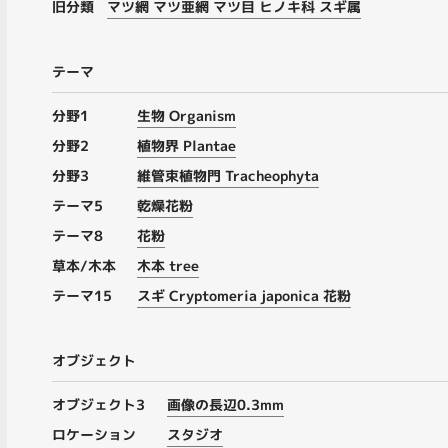
旧分類
マツ網 マツ亜網 マツ目 ヒノキ科 スギ属
テーマ
分野1
生物 Organism
分野2
植物界 Plantae
分野3
維管束植物門 Tracheophyta
テーマ5
乾燥花粉
テーマ8
花粉
草本/木本
木本 tree
テーマ15
スギ Cryptomeria japonica 花粉
オブジェクト
オブジェクト3
画像の長辺0.3mm
ロケーション
スタジオ