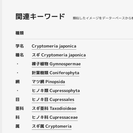
関連キーワード
類似したイメージをデーターベースから
種類
学名
Cryptomeria japonica
種名
スギ Cryptomeria japonica
・
裸子植物 Gymnospermae
・
針葉樹類 Coniferophyta
網
マツ網 Pinopsida
・
ヒノキ類 Cupressophyta
目
ヒノキ目 Cupressales
亜科
スギ亜科 Taxodioideae
科
ヒノキ科 Cupressaceae
属
スギ属 Cryptomeria