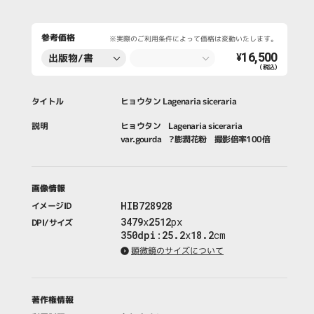
参考価格
※実際のご利用条件によって価格は変動いたします。
16,500
出版物/書
¥
（税込）
籍・新聞・雑
誌
タイトル
ヒョウタン Lagenaria siceraria
説明
ヒョウタン Lagenaria siceraria
var.gourda ?膨潤花粉 撮影倍率100倍
画像情報
HIB728928
イメージID
3479
x
2512
px
DPI/サイズ
350dpi
:
25.2
x
18.2
cm
顕微鏡のサイズについて
著作権情報