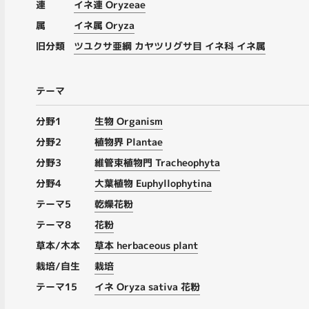
連
イネ連 Oryzeae
属
イネ属 Oryza
旧分類
ツユクサ亜綱 カヤツリグサ目 イネ科 イネ属
テーマ
分野1
生物 Organism
分野2
植物界 Plantae
分野3
維管束植物門 Tracheophyta
分野4
大葉植物 Euphyllophytina
テーマ5
乾燥花粉
テーマ8
花粉
草本/木本
草本 herbaceous plant
栽培/自生
栽培
テーマ15
イネ Oryza sativa 花粉