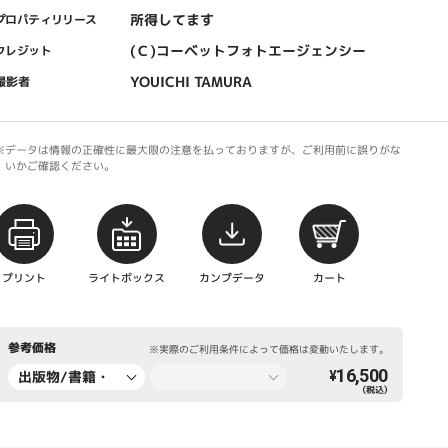
所得してます
プロパティリリース
(Ｃ)コーベットフォトエージェンシー
クレジット
YOUICHI TAMURA
撮影者
※データは情報の正確性に最大限の注意を払っておりますが、ご利用前に誤りがな
いかご確認ください。
プリント
ライトボックス
カンプデータ
カート
参考価格
※実際のご利用条件によって価格は変動いたします。
16,500
出版物/書籍・
¥
（税込）
新聞・雑誌