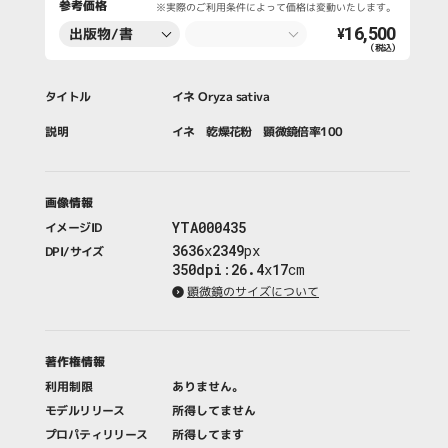
参考価格
※実際のご利用条件によって価格は変動いたします。
16,500
出版物/書
¥
（税込）
籍・新聞・雑
誌
タイトル
イネ Oryza sativa
説明
イネ 乾燥花粉 顕微鏡倍率100
画像情報
YTA000435
イメージID
3636
x
2349
px
DPI/サイズ
350dpi
:
26.4
x
17
cm
顕微鏡のサイズについて
著作権情報
利用制限
ありません。
モデルリリース
所得してません
プロパティリリース
所得してます