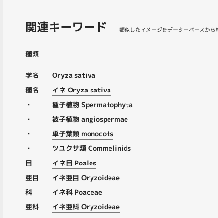
関連キーワード
類似したイメージをデーターベースから
種類
学名
Oryza sativa
種名
イネ Oryza sativa
・
種子植物 Spermatophyta
・
被子植物 angiospermae
・
単子葉類 monocots
・
ツユクサ類 Commelinids
目
イネ目 Poales
亜目
イネ亜目 Oryzoideae
科
イネ科 Poaceae
亜科
イネ亜科 Oryzoideae