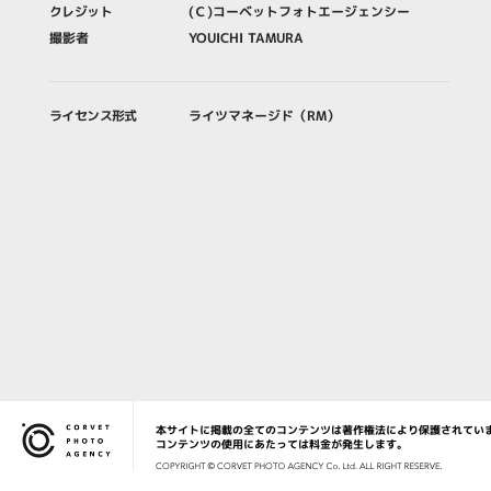
クレジット
(Ｃ)コーベットフォトエージェンシー
撮影者
YOUICHI TAMURA
ライセンス形式
ライツマネージド（RM）
本サイトに掲載の全てのコンテンツは著作権法により保護されてい
Corvet Photo Agency
コンテンツの使用にあたっては料金が発生します。
COPYRIG