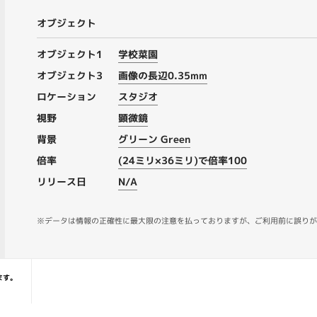
オブジェクト
オブジェクト1
学校菜園
オブジェクト3
画像の長辺0.35mm
ロケーション
スタジオ
視野
顕微鏡
背景
グリーン Green
倍率
(24ミリ×36ミリ)で倍率100
リリース日
N/A
※データは情報の正確性に最大限の注意を払っておりますが、ご利用前に誤りが
ます。
HT © CORVET PHOTO AGENCY Co. Ltd. ALL RIGHT RESERVE.