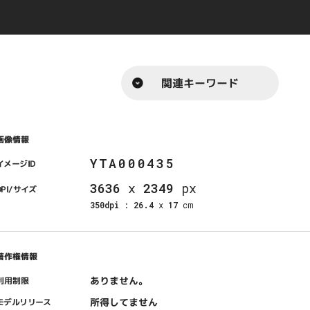
関連キーワード
画像情報
YTA000435
イメージID
3636
x
2349
px
DPI/サイズ
350dpi
:
26.4
x
17
cm
著作権情報
ありません。
利用制限
所得してません
モデルリリース