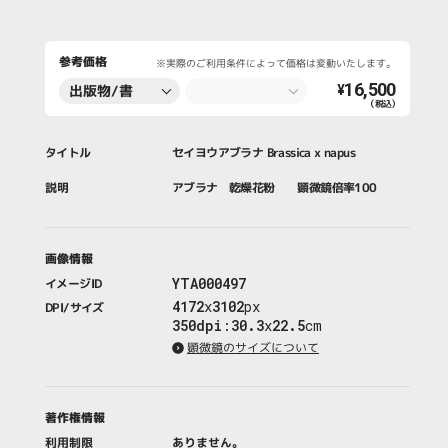
参考価格
※実際のご利用条件によって価格は変動いたします。
16,500
出版物/書
¥
（税込）
籍・新聞・雑
誌
タイトル
セイヨウアブラナ Brassica x napus
説明
アブラナ 乾燥花粉 顕微鏡倍率100
画像情報
YTA000497
イメージID
4172
x
3102
px
DPI/サイズ
350dpi
:
30.3
x
22.5
cm
顕微鏡のサイズについて
著作権情報
利用制限
ありません。