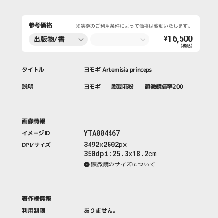
参考価格
※実際のご利用条件によって価格は変動いたします。
16,500
出版物/書
¥
（税込）
籍・新聞・雑
誌
タイトル
ヨモギ Artemisia princeps
説明
ヨモギ 膨潤花粉 顕微鏡倍率200
画像情報
YTA004467
イメージID
3492
x
2502
px
DPI/サイズ
350dpi
:
25.3
x
18.2
cm
顕微鏡のサイズについて
著作権情報
利用制限
ありません。