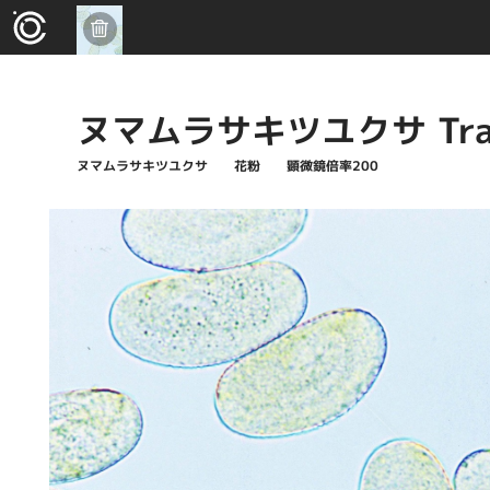
ヌマムラサキツユクサ Trades
ヌマムラサキツユクサ 花粉 顕微鏡倍率200