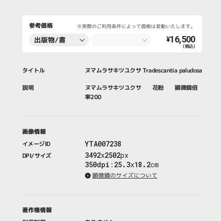
参考価格
※実際のご利用条件によって価格は変動いたします。
16,500
出版物/書
¥
（税込）
籍・新聞・雑
誌
タイトル
ヌマムラサキツユクサ Tradescantia paludosa
説明
ヌマムラサキツユクサ 花粉 顕微鏡倍
率200
画像情報
YTA007238
イメージID
3492
x
2502
px
DPI/サイズ
350dpi
:
25.3
x
18.2
cm
顕微鏡のサイズについて
著作権情報