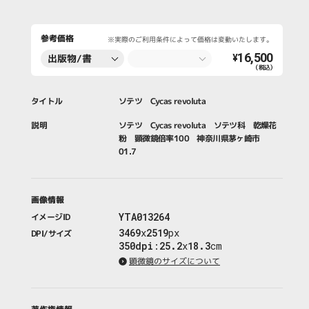
参考価格
※実際のご利用条件によって価格は変動いたします。
16,500
出版物/書
¥
（税込）
籍・新聞・雑
誌
タイトル
ソテツ Cycas revoluta
説明
ソテツ Cycas revoluta ソテツ科 乾燥花
粉 顕微鏡倍率100 神奈川県茅ヶ崎市
01.7
画像情報
YTA013264
イメージID
3469
x
2519
px
DPI/サイズ
350dpi
:
25.2
x
18.3
cm
顕微鏡のサイズについて