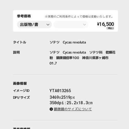
参考価格
※実際のご利用条件によって価格は変動いたします。
16,500
出版物/書
¥
（税込）
籍・新聞・雑
誌
タイトル
ソテツ Cycas revoluta
説明
ソテツ Cycas revoluta ソテツ科 乾燥花
粉 顕微鏡倍率100 神奈川県茅ヶ崎市
01.7
画像情報
YTA013265
イメージID
3469
x
2519
px
DPI/サイズ
350dpi
:
25.2
x
18.3
cm
顕微鏡のサイズについて