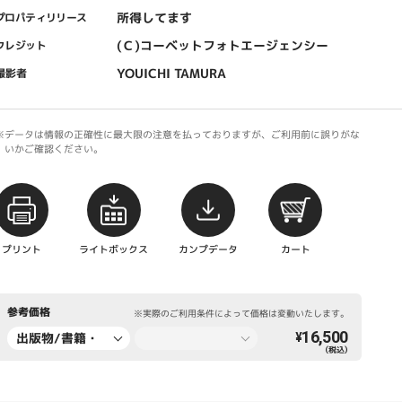
所得してます
プロパティリリース
(Ｃ)コーベットフォトエージェンシー
クレジット
YOUICHI TAMURA
撮影者
※データは情報の正確性に最大限の注意を払っておりますが、ご利用前に誤りがな
いかご確認ください。
プリント
ライトボックス
カンプデータ
カート
参考価格
※実際のご利用条件によって価格は変動いたします。
16,500
出版物/書籍・
¥
（税込）
新聞・雑誌