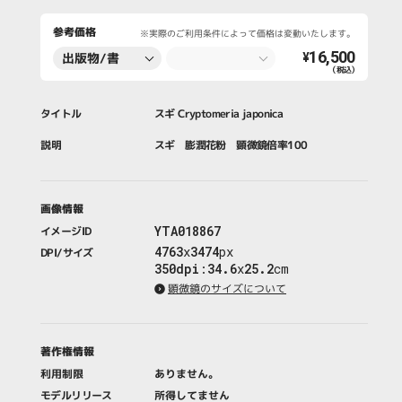
参考価格
※実際のご利用条件によって価格は変動いたします。
16,500
出版物/書
¥
（税込）
籍・新聞・雑
誌
タイトル
スギ Cryptomeria japonica
説明
スギ 膨潤花粉 顕微鏡倍率100
画像情報
YTA018867
イメージID
4763
x
3474
px
DPI/サイズ
350dpi
:
34.6
x
25.2
cm
顕微鏡のサイズについて
著作権情報
利用制限
ありません。
モデルリリース
所得してません