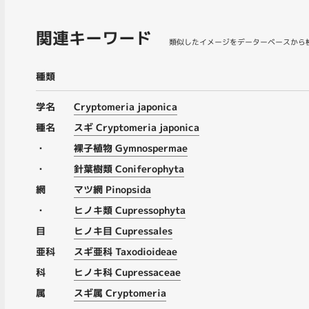
関連キーワード
類似したイメージをデーターベースから
種類
学名
Cryptomeria japonica
種名
スギ Cryptomeria japonica
・
裸子植物 Gymnospermae
・
針葉樹類 Coniferophyta
網
マツ網 Pinopsida
・
ヒノキ類 Cupressophyta
目
ヒノキ目 Cupressales
亜科
スギ亜科 Taxodioideae
科
ヒノキ科 Cupressaceae
属
スギ属 Cryptomeria