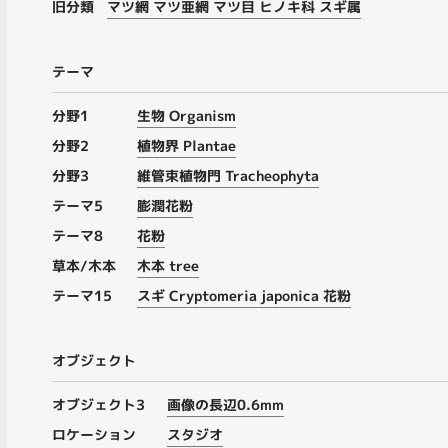
旧分類
マツ網 マツ亜網 マツ目 ヒノキ科 スギ属
テーマ
分野1
生物 Organism
分野2
植物界 Plantae
分野3
維管束植物門 Tracheophyta
テーマ5
膨潤花粉
テーマ8
花粉
草本/木本
木本 tree
テーマ15
スギ Cryptomeria japonica 花粉
オブジェクト
オブジェクト3
画像の長辺0.6mm
ロケーション
スタジオ