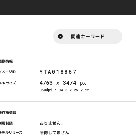
関連キーワード
画像情報
YTA018867
イメージID
4763
x
3474
px
DPI/サイズ
350dpi
:
34.6
x
25.2
cm
著作権情報
ありません。
利用制限
所得してません
モデルリリース