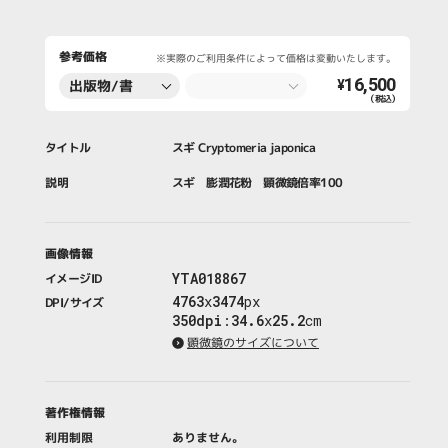
参考価格
※実際のご利用条件によって価格は変動いたします。
16,500
出版物/書
¥
（税込）
籍・新聞・雑
誌
タイトル
スギ Cryptomeria japonica
説明
スギ 膨潤花粉 顕微鏡倍率100
画像情報
YTA018867
イメージID
4763
x
3474
px
DPI/サイズ
350dpi
:
34.6
x
25.2
cm
顕微鏡のサイズについて
著作権情報
利用制限
ありません。