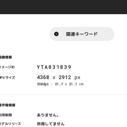
関連キーワード
画像情報
YTA031839
イメージID
4368
x
2912
px
DPI/サイズ
350dpi
:
31.7
x
21.1
cm
著作権情報
ありません。
利用制限
所得してません
モデルリリース