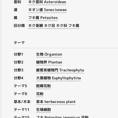
亜科
キク亜科 Asteroideae
連
キオン連 Senecioneae
属
フキ属 Petasites
旧分類
キク亜綱 キク目 キク科 フキ属
テーマ
分野1
生物 Organism
分野2
植物界 Plantae
分野3
維管束植物門 Tracheophyta
分野4
大葉植物 Euphyllophytina
テーマ5
乾燥花粉
テーマ8
花粉
草本/木本
草本 herbaceous plant
テーマ11
生殖細胞
テーマ15
フキ Petasites japonicus 花粉