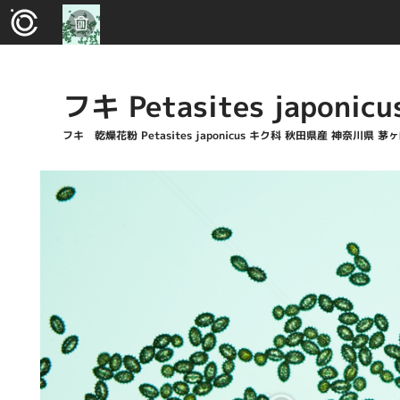
フキ Petasites japonicu
フキ 乾燥花粉 Petasites japonicus キク科 秋田県産 神奈川県 茅