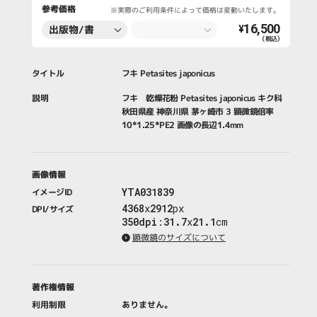
参考価格
※実際のご利用条件によって価格は変動いたします。
16,500
出版物/書
¥
（税込）
籍・新聞・雑
誌
タイトル
フキ Petasites japonicus
説明
フキ 乾燥花粉 Petasites japonicus キク科
秋田県産 神奈川県 茅ヶ崎市 3 顕微鏡倍率
10*1.25*PE2 画像の長辺1.4mm
画像情報
YTA031839
イメージID
4368
x
2912
px
DPI/サイズ
350dpi
:
31.7
x
21.1
cm
顕微鏡のサイズについて
著作権情報
利用制限
ありません。