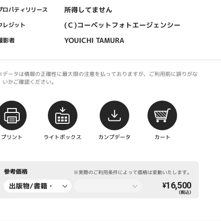
所得してません
プロパティリリース
(Ｃ)コーベットフォトエージェンシー
クレジット
YOUICHI TAMURA
撮影者
※データは情報の正確性に最大限の注意を払っておりますが、ご利用前に誤りがな
いかご確認ください。
プリント
ライトボックス
カンプデータ
カート
参考価格
※実際のご利用条件によって価格は変動いたします。
16,500
出版物/書籍・
¥
（税込）
新聞・雑誌