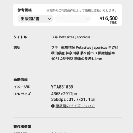
参考価格
※実際のご利用条件によって価格は変動いたします。
16,500
出版物/書
¥
（税込）
籍・新聞・雑
誌
タイトル
フキ Petasites japonicus
説明
フキ 乾燥花粉 Petasites japonicus キク科
秋田県産 神奈川県 茅ヶ崎市 3 顕微鏡倍率
10*1.25*PE2 画像の長辺1.4mm
画像情報
YTA031839
イメージID
4368
x
2912
px
DPI/サイズ
350dpi
:
31.7
x
21.1
cm
顕微鏡のサイズについて
著作権情報