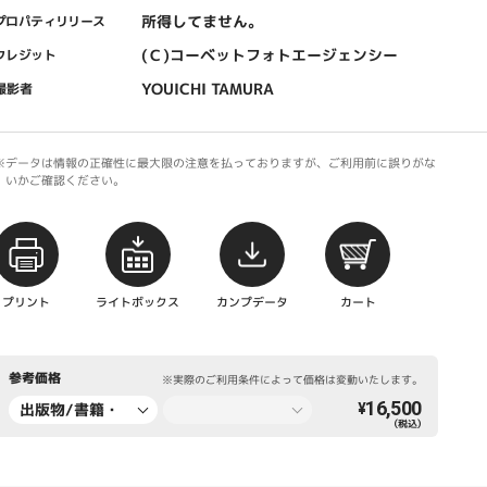
所得してません。
プロパティリリース
(Ｃ)コーベットフォトエージェンシー
クレジット
YOUICHI TAMURA
撮影者
※データは情報の正確性に最大限の注意を払っておりますが、ご利用前に誤りがな
いかご確認ください。
プリント
ライトボックス
カンプデータ
カート
参考価格
※実際のご利用条件によって価格は変動いたします。
16,500
出版物/書籍・
¥
（税込）
新聞・雑誌