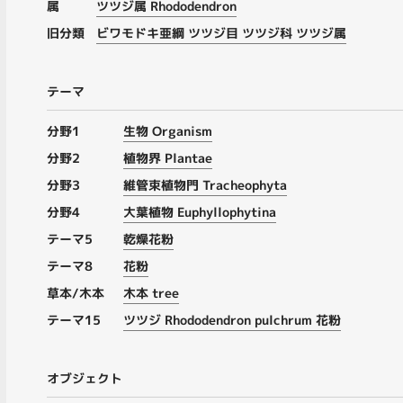
属
ツツジ属 Rhododendron
旧分類
ビワモドキ亜綱 ツツジ目 ツツジ科 ツツジ属
テーマ
分野1
生物 Organism
分野2
植物界 Plantae
分野3
維管束植物門 Tracheophyta
分野4
大葉植物 Euphyllophytina
テーマ5
乾燥花粉
テーマ8
花粉
草本/木本
木本 tree
テーマ15
ツツジ Rhododendron pulchrum 花粉
オブジェクト