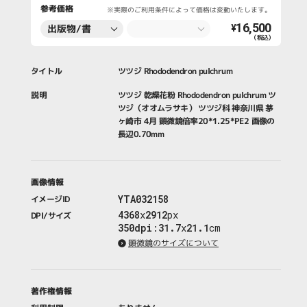
参考価格
※実際のご利用条件によって価格は変動いたします。
16,500
出版物/書
¥
（税込）
籍・新聞・雑
誌
タイトル
ツツジ Rhododendron pulchrum
説明
ツツジ 乾燥花粉 Rhododendron pulchrum ツ
ツジ（オオムラサキ） ツツジ科 神奈川県 茅
ヶ崎市 4月 顕微鏡倍率20*1.25*PE2 画像の
長辺0.70mm
画像情報
YTA032158
イメージID
4368
x
2912
px
DPI/サイズ
350dpi
:
31.7
x
21.1
cm
顕微鏡のサイズについて
著作権情報