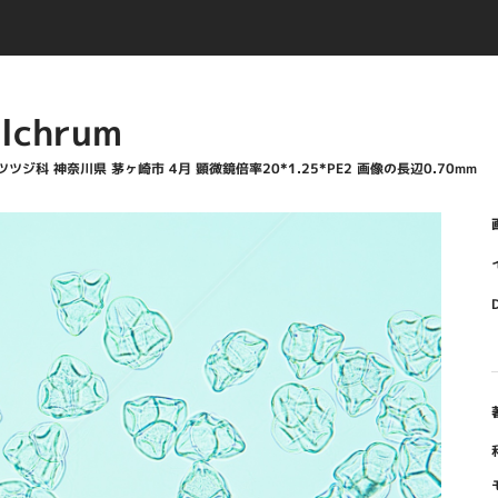
lchrum
） ツツジ科 神奈川県 茅ヶ崎市 4月 顕微鏡倍率20*1.25*PE2 画像の長辺0.70mm