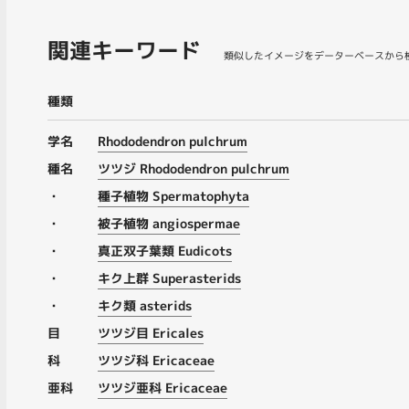
関連キーワード
類似したイメージをデーターベースから
種類
学名
Rhododendron pulchrum
種名
ツツジ Rhododendron pulchrum
・
種子植物 Spermatophyta
・
被子植物 angiospermae
・
真正双子葉類 Eudicots
・
キク上群 Superasterids
・
キク類 asterids
目
ツツジ目 Ericales
科
ツツジ科 Ericaceae
亜科
ツツジ亜科 Ericaceae