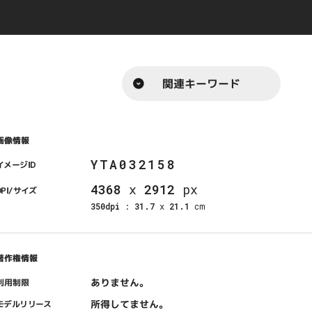
関連キーワード
画像情報
YTA032158
イメージID
4368
x
2912
px
DPI/サイズ
350dpi
:
31.7
x
21.1
cm
著作権情報
ありません。
利用制限
所得してません。
モデルリリース