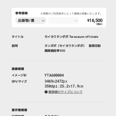
参考価格
※実際のご利用条件によって価格は変動いたします。
16,500
出版物/書
¥
（税込）
籍・新聞・雑
誌
タイトル
セイヨウタンポポ Taraxacum offcinale
説明
タンポポ（セイヨウタンポポ） 膨潤花粉
顕微鏡倍率100
画像情報
YTA600004
イメージID
3469
x
2472
px
DPI/サイズ
350dpi
:
25.2
x
17.9
cm
顕微鏡のサイズについて
著作権情報