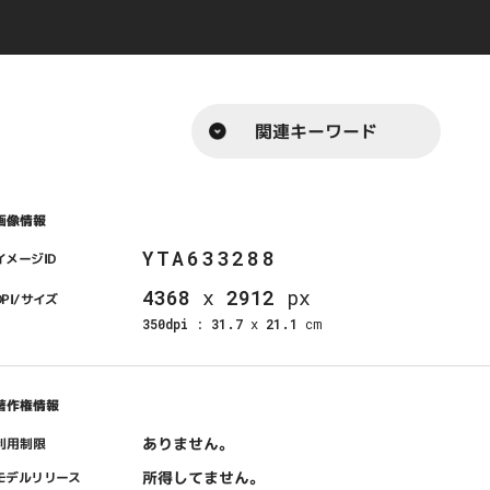
関連キーワード
画像情報
YTA633288
イメージID
4368
x
2912
px
DPI/サイズ
350dpi
:
31.7
x
21.1
cm
著作権情報
ありません。
利用制限
所得してません。
モデルリリース