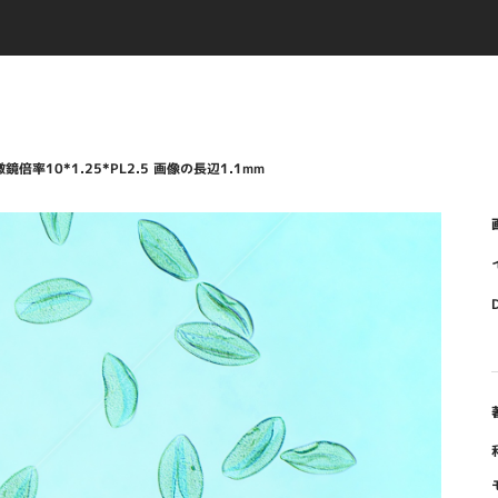
微鏡倍率10*1.25*PL2.5 画像の長辺1.1mm