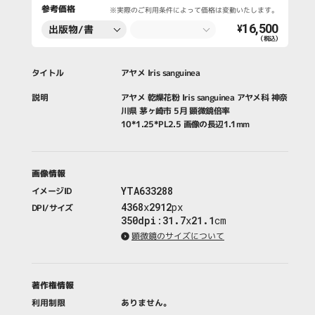
参考価格
※実際のご利用条件によって価格は変動いたします。
16,500
出版物/書
¥
（税込）
籍・新聞・雑
誌
タイトル
アヤメ Iris sanguinea
説明
アヤメ 乾燥花粉 Iris sanguinea アヤメ科 神奈
川県 茅ヶ崎市 5月 顕微鏡倍率
10*1.25*PL2.5 画像の長辺1.1mm
画像情報
YTA633288
イメージID
4368
x
2912
px
DPI/サイズ
350dpi
:
31.7
x
21.1
cm
顕微鏡のサイズについて
著作権情報
利用制限
ありません。