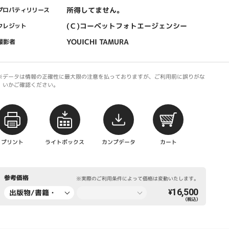
所得してません。
プロパティリリース
(Ｃ)コーベットフォトエージェンシー
クレジット
YOUICHI TAMURA
撮影者
※データは情報の正確性に最大限の注意を払っておりますが、ご利用前に誤りがな
いかご確認ください。
プリント
ライトボックス
カンプデータ
カート
参考価格
※実際のご利用条件によって価格は変動いたします。
16,500
出版物/書籍・
¥
（税込）
新聞・雑誌