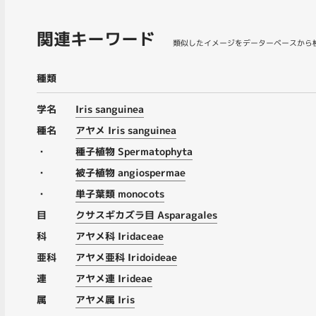
関連キーワード
類似したイメージをデーターベースから
種類
学名
Iris sanguinea
種名
アヤメ Iris sanguinea
・
種子植物 Spermatophyta
・
被子植物 angiospermae
・
単子葉類 monocots
目
クサスギカズラ目 Asparagales
科
アヤメ科 Iridaceae
亜科
アヤメ亜科 Iridoideae
連
アヤメ連 Irideae
属
アヤメ属 Iris