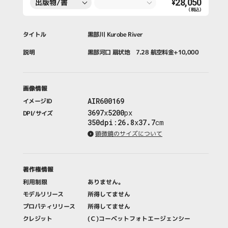
28,050
出版物/書
¥
（税込）
籍・新聞・雑
誌
タイトル
黒部川 Kurobe River
説明
黒部河口 扇状地 7.28 航空料金+10,000
画像情報
AIR600169
イメージID
3697
x
5200
px
DPI/サイズ
350dpi
:
26.8
x
37.7
cm
顕微鏡のサイズについて
著作権情報
利用制限
ありません。
モデルリリース
所得してません
プロパティリリース
所得してません
クレジット
(Ｃ)コーベットフォトエージェンシー