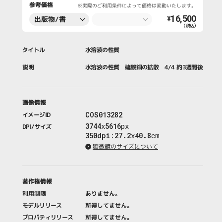
参考価格
※実際のご利用条件によって価格は変動いたします。
16,500
出版物/書
¥
（税込）
籍・新聞・雑
誌
タイトル
水溶液の性質
説明
水溶液の性質 硫酸銅の拡散 4/4 約3週間後
画像情報
COS013282
イメージID
3744
x
5616
px
DPI/サイズ
350dpi
:
27.2
x
40.8
cm
顕微鏡のサイズについて
著作権情報
利用制限
ありません。
モデルリリース
所得してません。
プロパティリリース
所得してません。