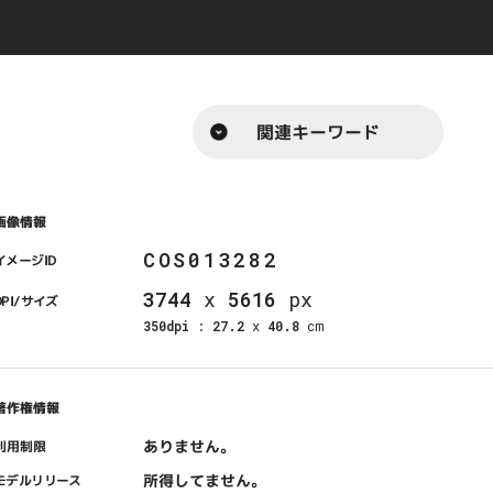
関連キーワード
画像情報
COS013282
イメージID
3744
x
5616
px
DPI/サイズ
350dpi
:
27.2
x
40.8
cm
著作権情報
ありません。
利用制限
所得してません。
モデルリリース