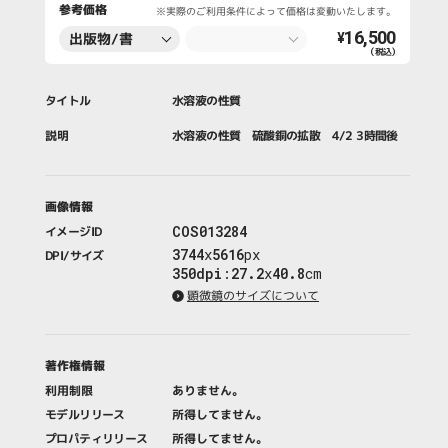
参考価格
※実際のご利用条件によって価格は変動いたします。
16,500
出版物/書
¥
（税込）
籍・新聞・雑
誌
タイトル
水溶液の性質
説明
水溶液の性質 硫酸銅の拡散 4/2 3時間後
画像情報
COS013284
イメージID
3744
x
5616
px
DPI/サイズ
350dpi
:
27.2
x
40.8
cm
顕微鏡のサイズについて
著作権情報
利用制限
ありません。
モデルリリース
所得してません。
プロパティリリース
所得してません。