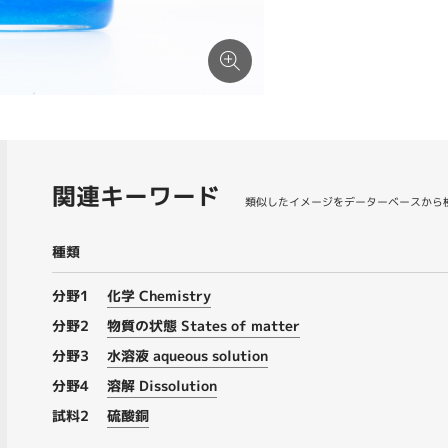
関連キーワード
類似したイメージをデーターベースから
種類
分野1
化学 Chemistry
分野2
物質の状態 States of matter
分野3
水溶液 aqueous solution
分野4
溶解 Dissolution
試料2
硫酸銅