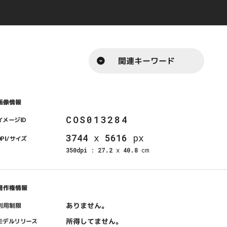
関連キーワード
画像情報
COS013284
イメージID
3744
x
5616
px
DPI/サイズ
350dpi
:
27.2
x
40.8
cm
著作権情報
ありません。
利用制限
所得してません。
モデルリリース