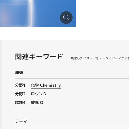
関連キーワード
類似したイメージをデーターベースから
種類
分野1
化学 Chemistry
分野2
ロウソク
試料4
酸素 O
テーマ