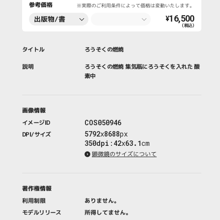
参考価格
※実際のご利用条件によって価格は変動いたします。
16,500
出版物/書
¥
（税込）
籍・新聞・雑
誌
タイトル
ろうそくの燃焼
説明
ろうそくの燃焼 集気瓶にろうそくを入れた 酸
素中
画像情報
COS050946
イメージID
5792
x
8688
px
DPI/サイズ
350dpi
:
42
x
63.1
cm
顕微鏡のサイズについて
著作権情報
利用制限
ありません。
モデルリリース
所得してません。