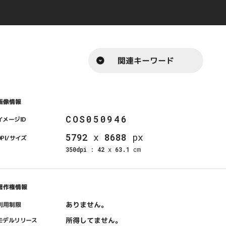
関連キーワード
画像情報
COS050946
イメージID
5792
x
8688
px
DPI/サイズ
350dpi
:
42
x
63.1
cm
著作権情報
ありません。
利用制限
所得してません。
モデルリリース