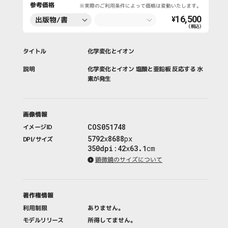
参考価格
※実際のご利用条件によって価格は変動いたします。
16,500
出版物/書
¥
（税込）
籍・新聞・雑
誌
タイトル
化学変化とイオン
説明
化学変化とイオン 塩酸と亜鉛板 反応する 水
素が発生
画像情報
COS051748
イメージID
5792
x
8688
px
DPI/サイズ
350dpi
:
42
x
63.1
cm
顕微鏡のサイズについて
著作権情報
利用制限
ありません。
モデルリリース
所得してません。