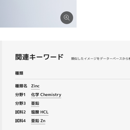
関連キーワード
類似したイメージをデーターベースから
種類
種類名
Zinc
分野1
化学 Chemistry
分野3
亜鉛
試料2
塩酸 HCL
試料4
亜鉛 Zn