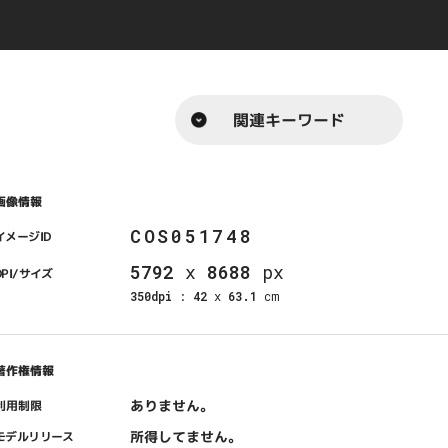
関連キーワード
画像情報
COS051748
イメージID
5792
x
8688
px
DPI/サイズ
350dpi
:
42
x
63.1
cm
著作権情報
ありません。
利用制限
所得してません。
モデルリリース