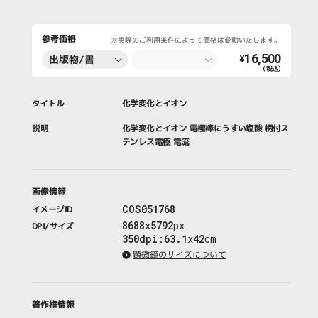
参考価格
※実際のご利用条件によって価格は変動いたします。
16,500
出版物/書
¥
（税込）
籍・新聞・雑
誌
タイトル
化学変化とイオン
説明
化学変化とイオン 電極棒にうすい塩酸 柄付ス
テンレス電極 電流
画像情報
COS051768
イメージID
8688
x
5792
px
DPI/サイズ
350dpi
:
63.1
x
42
cm
顕微鏡のサイズについて
著作権情報