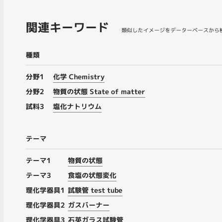
関連キーワード
類似したイメージをデーターベースから
種類
分野1
化学 Chemistry
分野2
物質の状態 State of matter
試料3
塩化ナトリウム
テーマ
テーマ1
物質の状態
テーマ3
食塩の状態変化
理化学器具1
試験管 test tube
理化学器具2
ガスバーナー
理化学器具3
石英ガラス試験管