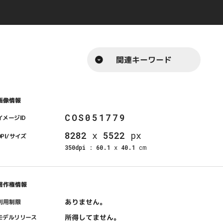
関連キーワード
画像情報
COS051779
イメージID
8282
x
5522
px
DPI/サイズ
350dpi
:
60.1
x
40.1
cm
著作権情報
ありません。
利用制限
所得してません。
モデルリリース