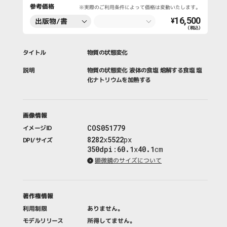
参考価格
※実際のご利用条件によって価格は変動いたします。
16,500
出版物/書
¥
（税込）
籍・新聞・雑
誌
タイトル
物質の状態変化
説明
物質の状態変化 液体の食塩 熔解する食塩 塩
化ナトリウムを加熱する
画像情報
COS051779
イメージID
8282
x
5522
px
DPI/サイズ
350dpi
:
60.1
x
40.1
cm
顕微鏡のサイズについて
著作権情報
利用制限
ありません。
モデルリリース
所得してません。