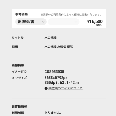
参考価格
※実際のご利用条件によって価格は変動いたします。
16,500
出版物/書
¥
（税込）
籍・新聞・雑
誌
タイトル
水の沸騰
説明
水の沸騰 水蒸気 湯気
画像情報
COS053030
イメージID
8688
x
5792
px
DPI/サイズ
350dpi
:
63.1
x
42
cm
顕微鏡のサイズについて
著作権情報
利用制限
ありません。