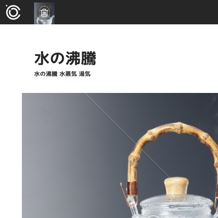
水の沸騰
水の沸騰 水蒸気 湯気