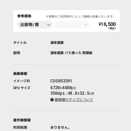
参考価格
※実際のご利用条件によって価格は変動いたします。
16,500
出版物/書
¥
（税込）
籍・新聞・雑
誌
タイトル
液体窒素
説明
液体窒素 バラ凍った 実験後
画像情報
COS053391
イメージID
6720
x
4480
px
DPI/サイズ
350dpi
:
48.8
x
32.5
cm
顕微鏡のサイズについて
著作権情報
利用制限
ありません。