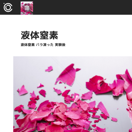
液体窒素
液体窒素 バラ凍った 実験後