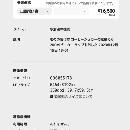
参考価格
※実際のご利用条件によって価格は変動いたします。
16,500
出版物/書
¥
（税込）
籍・新聞・雑
誌
タイトル
水溶液の性質
説明
ものの溶け方 コーヒーシュガーの拡散 0分
200mlビーカー ラップを外した 2023年12月
15日 13-01
画像情報
COS055173
イメージID
5464
x
8192
px
DPI/サイズ
350dpi
:
39.7
x
59.5
cm
顕微鏡のサイズについて
著作権情報
利用制限
ありません。