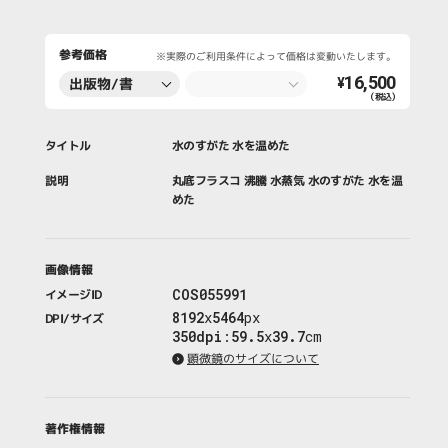
参考価格
※実際のご利用条件によって価格は変動いたします。
16,500
出版物/書
¥
（税込）
籍・新聞・雑
誌
タイトル
水のすがた 水を温めた
説明
丸底フラスコ 沸騰 水蒸気 水のすがた 水を温
めた
画像情報
COS055991
イメージID
8192
x
5464
px
DPI/サイズ
350dpi
:
59.5
x
39.7
cm
顕微鏡のサイズについて
著作権情報