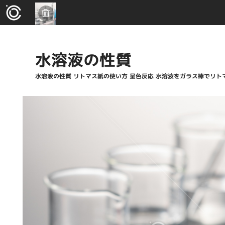
水溶液の性質
水溶液の性質 リトマス紙の使い方 呈色反応 水溶液をガラス棒でリト