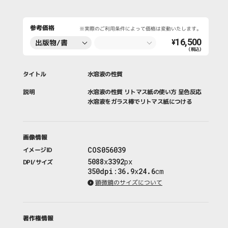
参考価格
※実際のご利用条件によって価格は変動いたします。
16,500
出版物/書
¥
（税込）
籍・新聞・雑
誌
タイトル
水溶液の性質
説明
水溶液の性質 リトマス紙の使い方 呈色反応
水溶液をガラス棒でリトマス紙につける
画像情報
COS056039
イメージID
5088
x
3392
px
DPI/サイズ
350dpi
:
36.9
x
24.6
cm
顕微鏡のサイズについて
著作権情報