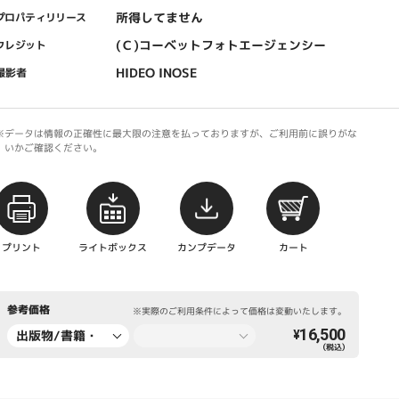
所得してません
プロパティリリース
(Ｃ)コーベットフォトエージェンシー
クレジット
HIDEO INOSE
撮影者
※データは情報の正確性に最大限の注意を払っておりますが、ご利用前に誤りがな
いかご確認ください。
プリント
ライトボックス
カンプデータ
カート
参考価格
※実際のご利用条件によって価格は変動いたします。
16,500
出版物/書籍・
¥
（税込）
新聞・雑誌