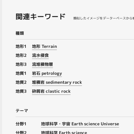
関連キーワード
類似したイメージをデーターベースから
種類
地形1
地形 Terrain
地形2
流水侵食
地形3
流堆積物層
地質1
岩石 petrology
地質2
堆積岩 sedimentary rock
地質3
砕屑岩 clastic rock
テーマ
分野1
地球科学・宇宙 Earth science Universe
分野2
地球科学 Earth science