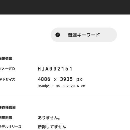
関連キーワード
画像情報
HIA002151
イメージID
4886
x
3935
px
DPI/サイズ
350dpi
:
35.5
x
28.6
cm
著作権情報
ありません。
利用制限
所得してません
モデルリリース