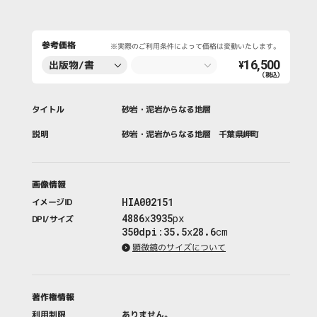
参考価格
※実際のご利用条件によって価格は変動いたします。
16,500
出版物/書
¥
（税込）
籍・新聞・雑
誌
タイトル
砂岩・泥岩からなる地層
説明
砂岩・泥岩からなる地層 千葉県岬町
画像情報
HIA002151
イメージID
4886
x
3935
px
DPI/サイズ
350dpi
:
35.5
x
28.6
cm
顕微鏡のサイズについて
著作権情報
利用制限
ありません。