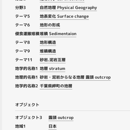
分野3
自然地理 Physical Geography
テーマ5
地表変化 Surface change
テーマ6
地形の形成
侵食運搬堆積
堆積 Sedimentaion
テーマ8
地形構造
テーマ9
堆積構造
テーマ11
砂岩.泥岩互層
地学的名称1
地層 stratum
地理的名称1
砂岩・泥岩からなる地層 露頭 outcrop
地学的名称2
千葉県岬町の地層
オブジェクト
オブジェクト3
露頭 outcrop
地域1
日本