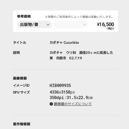
参考価格
※実際のご利用条件によって価格は変動いたします。
16,500
出版物/書
¥
（税込）
籍・新聞・雑
誌
タイトル
カボチャ Cucurbita
説明
カボチャ ウリ科 直径20ｃｍに成長した
実 市原市 02.7.19
画像情報
HIB009935
イメージID
4336
x
3158
px
DPI/サイズ
350dpi
:
31.5
x
22.9
cm
顕微鏡のサイズについて
著作権情報