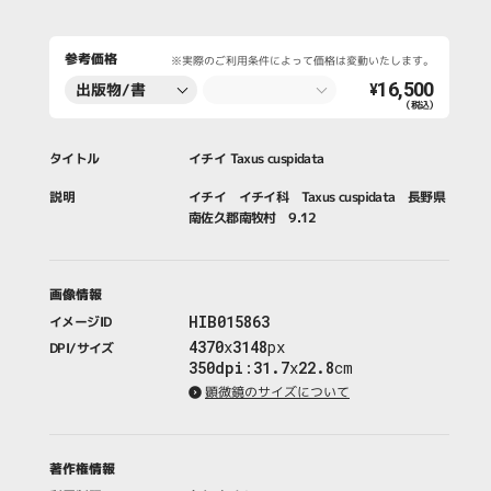
参考価格
※実際のご利用条件によって価格は変動いたします。
16,500
出版物/書
¥
（税込）
籍・新聞・雑
誌
タイトル
イチイ Taxus cuspidata
説明
イチイ イチイ科 Taxus cuspidata 長野県
南佐久郡南牧村 9.12
画像情報
HIB015863
イメージID
4370
x
3148
px
DPI/サイズ
350dpi
:
31.7
x
22.8
cm
顕微鏡のサイズについて
著作権情報