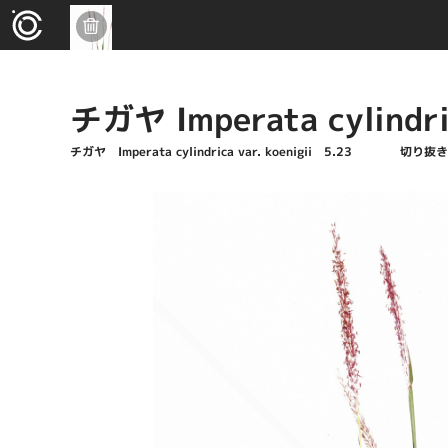
チガヤ Imperata cylindr
チガヤ Imperata cylindrica var. koenigii 5.23 切り