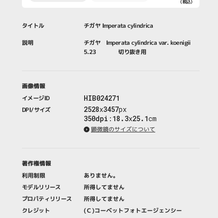
（税込）
籍・新聞・雑
誌
タイトル
チガヤ Imperata cylindrica
説明
チガヤ Imperata cylindrica var. koenigii
5.23 切り抜き用
画像情報
HIB024271
イメージID
2528
x
3457
px
DPI/サイズ
350dpi
:
18.3
x
25.1
cm
顕微鏡のサイズについて
著作権情報
利用制限
ありません。
モデルリリース
所得してません
プロパティリリース
所得してません
クレジット
(Ｃ)コーベットフォトエージェンシー