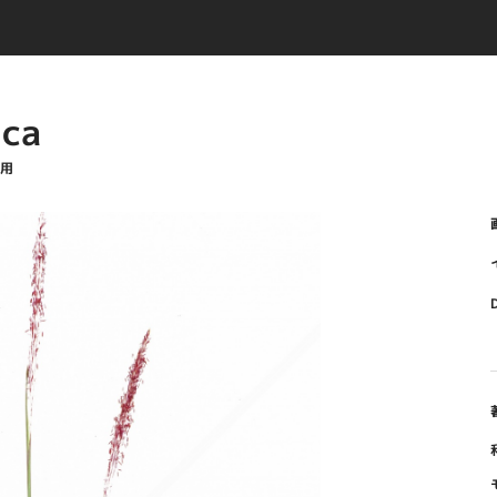
ica
抜き用