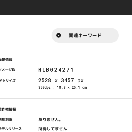
関連キーワード
画像情報
HIB024271
イメージID
2528
x
3457
px
DPI/サイズ
350dpi
:
18.3
x
25.1
cm
著作権情報
ありません。
利用制限
所得してません
モデルリリース