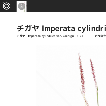
チガヤ Imperata cylindr
チガヤ Imperata cylindrica var. koenigii 5.23 切り