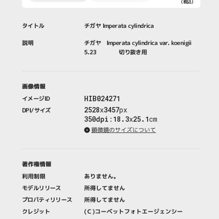
（税込）
籍・新聞・雑
誌
タイトル
チガヤ Imperata cylindrica
説明
チガヤ Imperata cylindrica var. koenigii
5.23 切り抜き用
画像情報
HIB024271
イメージID
2528
x
3457
px
DPI/サイズ
350dpi
:
18.3
x
25.1
cm
顕微鏡のサイズについて
著作権情報
利用制限
ありません。
モデルリリース
所得してません
プロパティリリース
所得してません
クレジット
(Ｃ)コーベットフォトエージェンシー