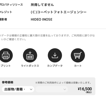
所得してません
プロパティリリース
(Ｃ)コーベットフォトエージェンシー
クレジット
HIDEO INOSE
撮影者
※データは情報の正確性に最大限の注意を払っておりますが、ご利用前に誤りがな
いかご確認ください。
プリント
ライトボックス
カンプデータ
カート
参考価格
※実際のご利用条件によって価格は変動いたします。
16,500
出版物/書籍・
¥
（税込）
新聞・雑誌