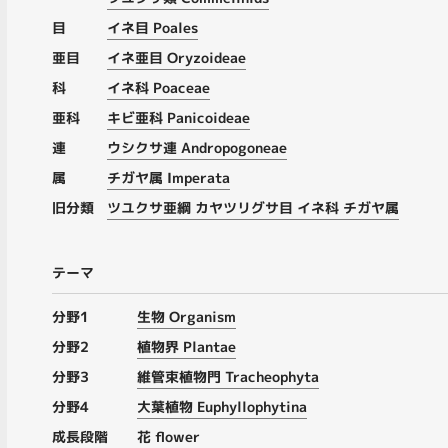
目
イネ目 Poales
亜目
イネ亜目 Oryzoideae
科
イネ科 Poaceae
亜科
キビ亜科 Panicoideae
連
ウシクサ連 Andropogoneae
属
チガヤ属 Imperata
旧分類
ツユクサ亜綱 カヤツリグサ目 イネ科 チガヤ属
テーマ
分野1
生物 Organism
分野2
植物界 Plantae
分野3
維管束植物門 Tracheophyta
分野4
大葉植物 Euphyllophytina
成長段階
花 flower