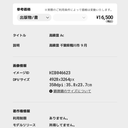
参考価格
※実際のご利用条件によって価格は変動いたします。
16,500
出版物/書
¥
（税込）
籍・新聞・雑
誌
タイトル
高積雲 Ac
説明
高積雲 千葉県鴨川市 ９月
画像情報
HIB046623
イメージID
4928
x
3264
px
DPI/サイズ
350dpi
:
35.8
x
23.7
cm
顕微鏡のサイズについて
著作権情報
利用制限
ありません。
モデルリリース
所得してません。