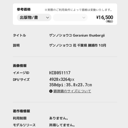
参考価格
※実際のご利用条件によって価格は変動いたします。
16,500
出版物/書
¥
（税込）
籍・新聞・雑
誌
タイトル
ゲンノショウコ Geranium thunbergii
説明
ゲンノショウコ 花 千葉県 勝浦市 10月
画像情報
HIB051117
イメージID
4928
x
3264
px
DPI/サイズ
350dpi
:
35.8
x
23.7
cm
顕微鏡のサイズについて
著作権情報
利用制限
ありません。
モデルリリース
所得してません。