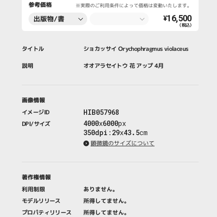
参考価格
※実際のご利用条件によって価格は変動いたします。
16,500
出版物/書
¥
（税込）
籍・新聞・雑
誌
タイトル
ショカッサイ Orychophragmus violaceus
説明
オオアラセイトウ 花 アップ 4月
画像情報
HIB057968
イメージID
4000
x
6000
px
DPI/サイズ
350dpi
:
29
x
43.5
cm
顕微鏡のサイズについて
著作権情報
利用制限
ありません。
モデルリリース
所得してません。
プロパティリリース
所得してません。