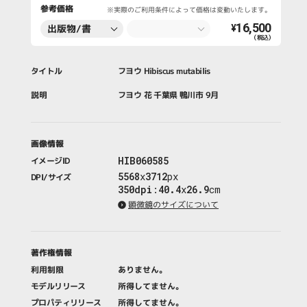
参考価格
※実際のご利用条件によって価格は変動いたします。
16,500
出版物/書
¥
（税込）
籍・新聞・雑
誌
タイトル
フヨウ Hibiscus mutabilis
説明
フヨウ 花 千葉県 鴨川市 9月
画像情報
HIB060585
イメージID
5568
x
3712
px
DPI/サイズ
350dpi
:
40.4
x
26.9
cm
顕微鏡のサイズについて
著作権情報
利用制限
ありません。
モデルリリース
所得してません。
プロパティリリース
所得してません。