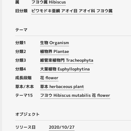
属
フヨウ属 Hibiscus
旧分類
ビワモドキ亜綱 アオイ目 アオイ科 フヨウ属
テーマ
分類1
生物 Organism
分類2
植物界 Plantae
分類3
維管束植物門 Tracheophyta
分類4
大葉植物 Euphyllophytina
成長段階
花 flower
草本/木本
草本 herbaceous plant
テーマ15
フヨウ Hibiscus mutabilis 花 flower
オブジェクト
リリース日
2020/10/27