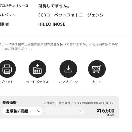
所得してません。
プロパティリリース
(Ｃ)コーベットフォトエージェンシー
クレジット
HIDEO INOSE
撮影者
※データは情報の正確性に最大限の注意を払っておりますが、ご利用前に誤りがな
いかご確認ください。
プリント
ライトボックス
カンプデータ
カート
参考価格
※実際のご利用条件によって価格は変動いたします。
16,500
出版物/書籍・
¥
（税込）
新聞・雑誌