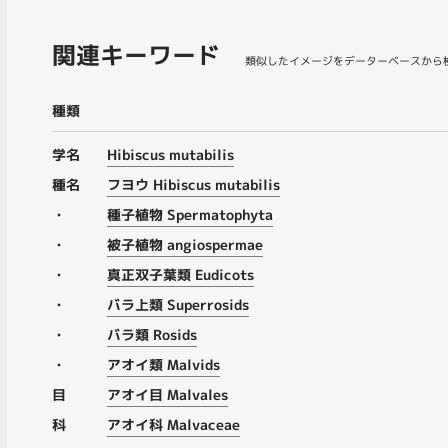
関連キーワード
類似したイメージをデーターベースから
種類
学名
Hibiscus mutabilis
種名
フヨウ Hibiscus mutabilis
・
種子植物 Spermatophyta
・
被子植物 angiospermae
・
真正双子葉類 Eudicots
・
バラ上類 Superrosids
・
バラ類 Rosids
・
アオイ類 Malvids
目
アオイ目 Malvales
科
アオイ科 Malvaceae