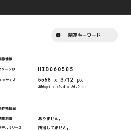
関連キーワード
画像情報
HIB060585
イメージID
5568
x
3712
px
DPI/サイズ
350dpi
:
40.4
x
26.9
cm
著作権情報
ありません。
利用制限
所得してません。
モデルリリース