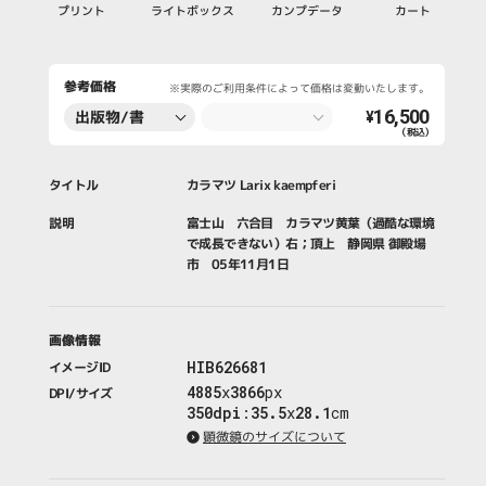
プリント
ライトボックス
カンプデータ
カート
参考価格
※実際のご利用条件によって価格は変動いたします。
16,500
出版物/書
¥
（税込）
籍・新聞・雑
誌
タイトル
カラマツ Larix kaempferi
説明
富士山 六合目 カラマツ黄葉（過酷な環境
で成長できない）右；頂上 静岡県 御殿場
市 05年11月1日
画像情報
HIB626681
イメージID
4885
x
3866
px
DPI/サイズ
350dpi
:
35.5
x
28.1
cm
顕微鏡のサイズについて