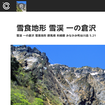
雪食地形 雪渓 一の倉沢
雪渓 一の倉沢 雪食地形 群馬県 利根郡 みなかみ町谷川岳 5.21