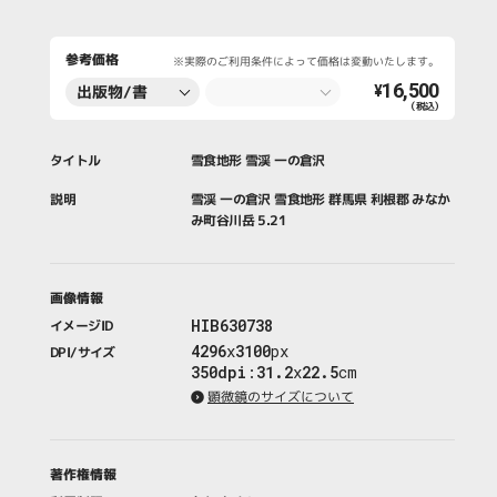
参考価格
※実際のご利用条件によって価格は変動いたします。
16,500
出版物/書
¥
（税込）
籍・新聞・雑
誌
タイトル
雪食地形 雪渓 一の倉沢
説明
雪渓 一の倉沢 雪食地形 群馬県 利根郡 みなか
み町谷川岳 5.21
画像情報
HIB630738
イメージID
4296
x
3100
px
DPI/サイズ
350dpi
:
31.2
x
22.5
cm
顕微鏡のサイズについて
著作権情報