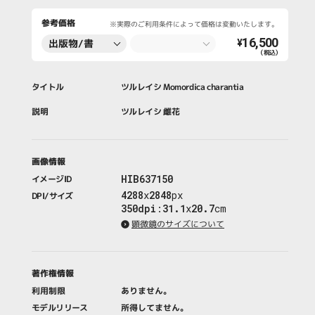
参考価格
※実際のご利用条件によって価格は変動いたします。
16,500
出版物/書
¥
（税込）
籍・新聞・雑
誌
タイトル
ツルレイシ Momordica charantia
説明
ツルレイシ 雌花
画像情報
HIB637150
イメージID
4288
x
2848
px
DPI/サイズ
350dpi
:
31.1
x
20.7
cm
顕微鏡のサイズについて
著作権情報
利用制限
ありません。
モデルリリース
所得してません。