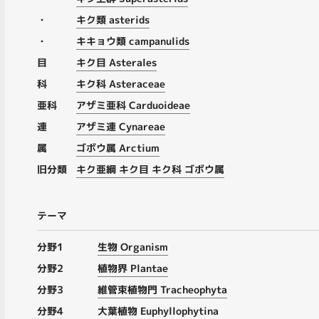
・
キク類 asterids
・
キキョウ類 campanulids
目
キク目 Asterales
科
キク科 Asteraceae
亜科
アザミ亜科 Carduoideae
連
アザミ連 Cynareae
属
ゴボウ属 Arctium
旧分類
キク亜綱 キク目 キク科 ゴボウ属
テーマ
分野1
生物 Organism
分野2
植物界 Plantae
分野3
維管束植物門 Tracheophyta
分野4
大葉植物 Euphyllophytina