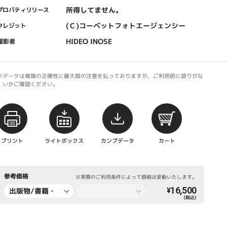
所得してません。
プロパティリリース
(Ｃ)コーベットフォトエージェンシー
クレジット
HIDEO INOSE
撮影者
※データは情報の正確性に最大限の注意を払っておりますが、ご利用前に誤りがな
いかご確認ください。
プリント
ライトボックス
カンプデータ
カート
参考価格
※実際のご利用条件によって価格は変動いたします。
16,500
出版物/書籍・
¥
（税込）
新聞・雑誌