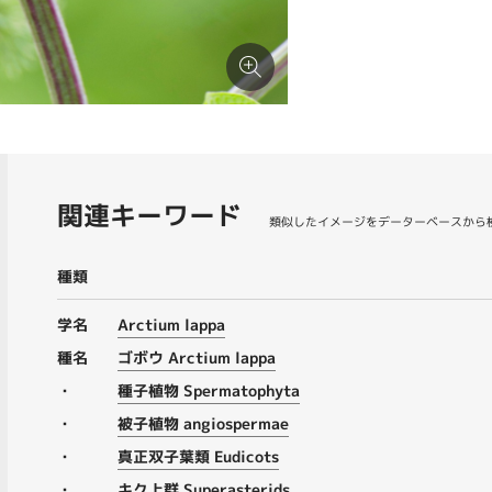
関連キーワード
類似したイメージをデーターベースから
種類
学名
Arctium lappa
種名
ゴボウ Arctium lappa
・
種子植物 Spermatophyta
・
被子植物 angiospermae
・
真正双子葉類 Eudicots
・
キク上群 Superasterids