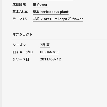
成長段階
花 flower
草本/木本
草本 herbaceous plant
テーマ15
ゴボウ Arctium lappa 花 flower
オブジェクト
シーズン
7月 夏
旧イメージID
HIB046263
リリース日
2011/08/12