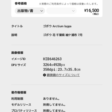
参考価格
※実際のご利用条件によって価格は変動いたします。
16,500
出版物/書
¥
（税込）
籍・新聞・雑
誌
タイトル
ゴボウ Arctium lappa
説明
ゴボウ 花 千葉県 袖ケ浦市 7月
画像情報
HIB646263
イメージID
3264
x
4928
px
DPI/サイズ
350dpi
:
23.7
x
35.8
cm
顕微鏡のサイズについて
著作権情報
利用制限
ありません。
モデルリリース
所得してません。
プロパティリリース
所得してません。