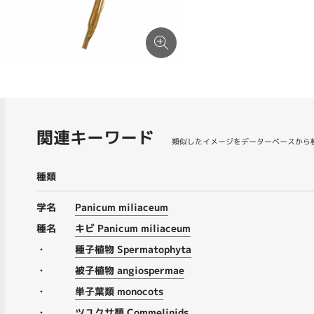
関連キーワード
類似したイメージをデーターベースから
種類
学名
Panicum miliaceum
種名
キビ Panicum miliaceum
・
種子植物 Spermatophyta
・
被子植物 angiospermae
・
単子葉類 monocots
・
ツユクサ類 Commelinids