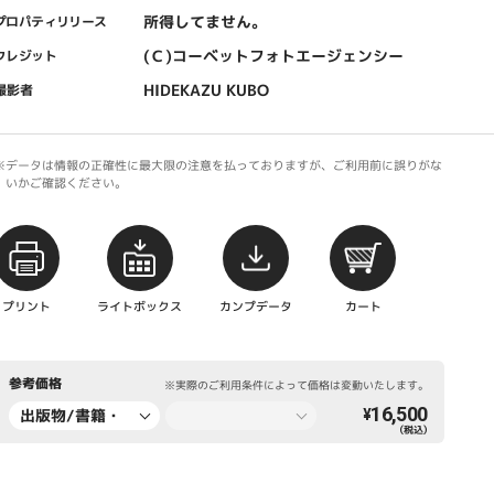
所得してません。
プロパティリリース
(Ｃ)コーベットフォトエージェンシー
クレジット
HIDEKAZU KUBO
撮影者
※データは情報の正確性に最大限の注意を払っておりますが、ご利用前に誤りがな
いかご確認ください。
プリント
ライトボックス
カンプデータ
カート
参考価格
※実際のご利用条件によって価格は変動いたします。
16,500
出版物/書籍・
¥
（税込）
新聞・雑誌