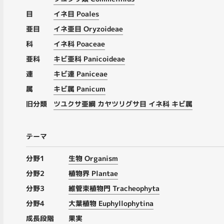
目
イネ目 Poales
亜目
イネ亜目 Oryzoideae
科
イネ科 Poaceae
亜科
キビ亜科 Panicoideae
連
キビ連 Paniceae
属
キビ属 Panicum
旧分類
ツユクサ亜綱 カヤツリグサ目 イネ科 キビ属
テーマ
分野1
生物 Organism
分野2
植物界 Plantae
分野3
維管束植物門 Tracheophyta
分野4
大葉植物 Euphyllophytina
成長段階
果実