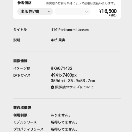
参考価格
※実際のご利用条件によって価格は変動いたします。
16,500
出版物/書
¥
（税込）
籍・新聞・雑
誌
タイトル
キビ Panicum miliaceum
説明
キビ 果実
画像情報
HKA071482
イメージID
4941
x
7403
px
DPI/サイズ
350dpi
:
35.9
x
53.7
cm
顕微鏡のサイズについて
著作権情報
利用制限
ありません。
モデルリリース
所得してません。
プロパティリリース
所得してません。