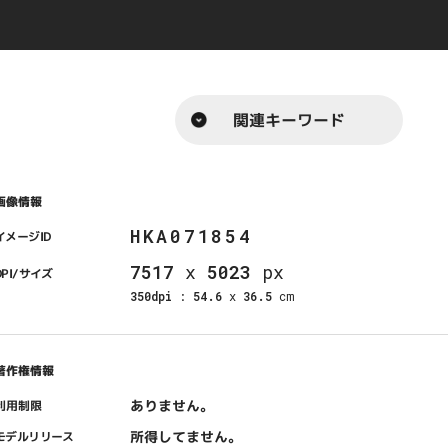
関連キーワード
画像情報
HKA071854
イメージID
7517
x
5023
px
DPI/サイズ
350dpi
:
54.6
x
36.5
cm
著作権情報
ありません。
利用制限
所得してません。
モデルリリース