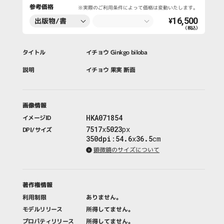
参考価格
※実際のご利用条件によって価格は変動いたします。
16,500
出版物/書
¥
（税込）
籍・新聞・雑
誌
タイトル
イチョウ Ginkgo biloba
説明
イチョウ 果実 断面
画像情報
HKA071854
イメージID
7517
x
5023
px
DPI/サイズ
350dpi
:
54.6
x
36.5
cm
顕微鏡のサイズについて
著作権情報
利用制限
ありません。
モデルリリース
所得してません。
プロパティリリース
所得してません。