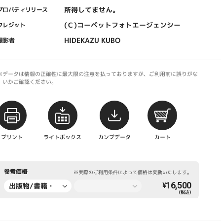
所得してません。
プロパティリリース
(Ｃ)コーベットフォトエージェンシー
クレジット
HIDEKAZU KUBO
撮影者
※データは情報の正確性に最大限の注意を払っておりますが、ご利用前に誤りがな
いかご確認ください。
プリント
ライトボックス
カンプデータ
カート
参考価格
※実際のご利用条件によって価格は変動いたします。
16,500
出版物/書籍・
¥
（税込）
新聞・雑誌