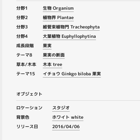
分野1
生物 Organism
分野2
植物界 Plantae
分野3
維管束植物門 Tracheophyta
分野4
大葉植物 Euphyllophytina
成長段階
果実
テーマ8
果実の断面
草本/木本
木本 tree
テーマ15
イチョウ Ginkgo biloba 果実
オブジェクト
ロケーション
スタジオ
背景色
ホワイト white
リリース日
2016/04/06