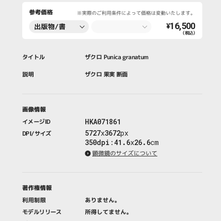
参考価格
※実際のご利用条件によって価格は変動いたします。
16,500
出版物/書
¥
（税込）
籍・新聞・雑
誌
タイトル
ザクロ Punica granatum
説明
ザクロ 果実 断面
画像情報
HKA071861
イメージID
5727
x
3672
px
DPI/サイズ
350dpi
:
41.6
x
26.6
cm
顕微鏡のサイズについて
著作権情報
利用制限
ありません。
モデルリリース
所得してません。