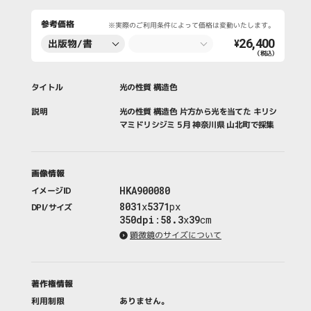
参考価格
※実際のご利用条件によって価格は変動いたします。
26,400
出版物/書
¥
（税込）
籍・新聞・雑
誌
タイトル
光の性質 構造色
説明
光の性質 構造色 片方から光を当てた キリシ
マミドリシジミ 5月 神奈川県 山北町で採集
画像情報
HKA900080
イメージID
8031
x
5371
px
DPI/サイズ
350dpi
:
58.3
x
39
cm
顕微鏡のサイズについて
著作権情報
利用制限
ありません。