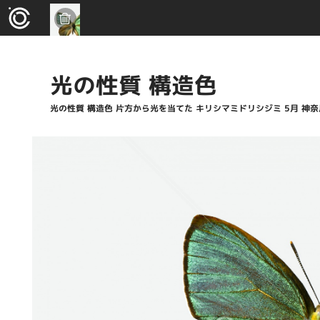
光の性質 構造色
光の性質 構造色 片方から光を当てた キリシマミドリシジミ 5月 神