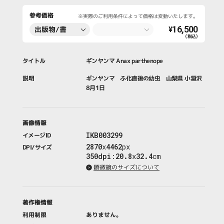
参考価格
※実際のご利用条件によって価格は変動いたします。
16,500
出版物/書
¥
（税込）
籍・新聞・雑
誌
タイトル
ギンヤンマ Anax parthenope
説明
ギンヤンマ ふ化直後の幼虫 山梨県 小淵沢
8月1日
画像情報
IKB003299
イメージID
2870
x
4462
px
DPI/サイズ
350dpi
:
20.8
x
32.4
cm
顕微鏡のサイズについて
著作権情報
利用制限
ありません。